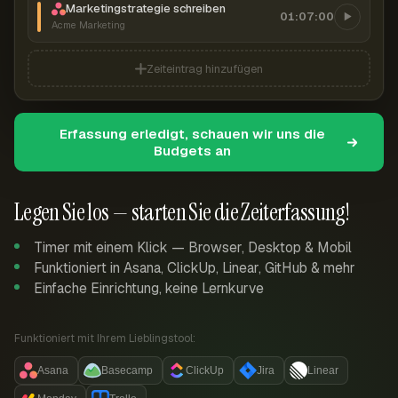
Marketingstrategie schreiben
01:07:00
Acme Marketing
Zeiteintrag hinzufügen
Erfassung erledigt, schauen wir uns die
Budgets an
Legen Sie los — starten Sie die Zeiterfassung!
Timer mit einem Klick — Browser, Desktop & Mobil
Funktioniert in Asana, ClickUp, Linear, GitHub & mehr
Einfache Einrichtung, keine Lernkurve
Funktioniert mit Ihrem Lieblingstool:
Asana
Basecamp
ClickUp
Jira
Linear