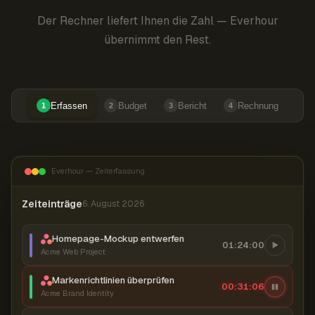
Der Rechner liefert Ihnen die Zahl — Everhour
übernimmt den Rest.
Erfassen
Budget
Bericht
Rechnung
1
2
3
4
Everhour — Zeiterfassung
Zeiteinträge
6. August 2026
Homepage-Mockup entwerfen
01:24:00
Acme Web Project
Markenrichtlinien überprüfen
00:31:07
Acme Brand Identity