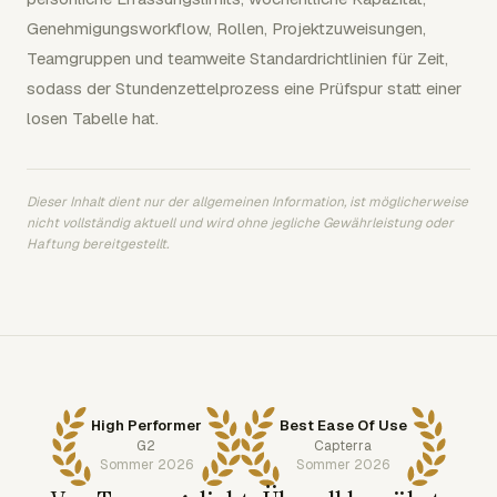
Genehmigungsworkflow, Rollen, Projektzuweisungen,
Teamgruppen und teamweite Standardrichtlinien für Zeit,
sodass der Stundenzettelprozess eine Prüfspur statt einer
losen Tabelle hat.
Dieser Inhalt dient nur der allgemeinen Information, ist möglicherweise
nicht vollständig aktuell und wird ohne jegliche Gewährleistung oder
Haftung bereitgestellt.
High Performer
Best Ease Of Use
G2
Capterra
Sommer 2026
Sommer 2026