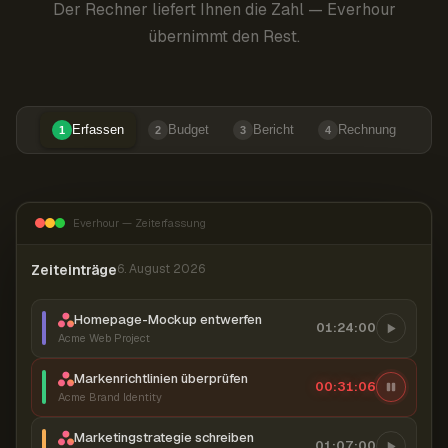
Der Rechner liefert Ihnen die Zahl — Everhour
übernimmt den Rest.
Erfassen
Budget
Bericht
Rechnung
1
2
3
4
Everhour — Zeiterfassung
Zeiteinträge
6. August 2026
Homepage-Mockup entwerfen
01:24:00
Acme Web Project
Markenrichtlinien überprüfen
00:31:07
Acme Brand Identity
Marketingstrategie schreiben
01:07:00