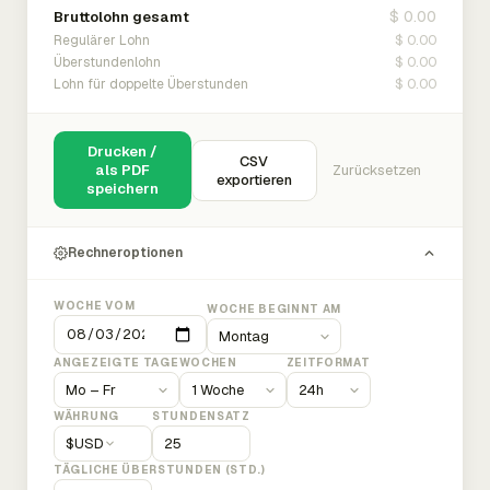
$ 0.00
Bruttolohn gesamt
$ 0.00
Regulärer Lohn
$ 0.00
Überstundenlohn
$ 0.00
Lohn für doppelte Überstunden
Drucken /
CSV
als PDF
Zurücksetzen
exportieren
speichern
Rechneroptionen
WOCHE VOM
WOCHE BEGINNT AM
ANGEZEIGTE TAGE
WOCHEN
ZEITFORMAT
WÄHRUNG
STUNDENSATZ
$
USD
TÄGLICHE ÜBERSTUNDEN (STD.)