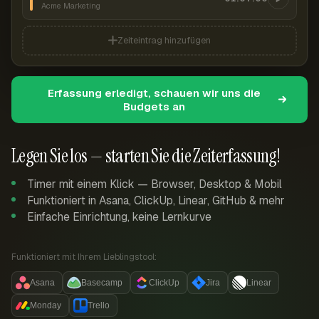
Acme Marketing
Zeiteintrag hinzufügen
Erfassung erledigt, schauen wir uns die
Budgets an
Legen Sie los — starten Sie die Zeiterfassung!
Timer mit einem Klick — Browser, Desktop & Mobil
Funktioniert in Asana, ClickUp, Linear, GitHub & mehr
Einfache Einrichtung, keine Lernkurve
Funktioniert mit Ihrem Lieblingstool:
Asana
Basecamp
ClickUp
Jira
Linear
Monday
Trello