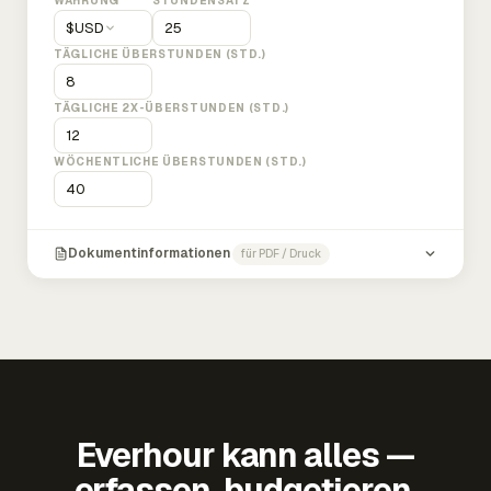
WÄHRUNG
STUNDENSATZ
$
USD
TÄGLICHE ÜBERSTUNDEN (STD.)
TÄGLICHE 2X-ÜBERSTUNDEN (STD.)
WÖCHENTLICHE ÜBERSTUNDEN (STD.)
Dokumentinformationen
für PDF / Druck
Everhour kann alles —
erfassen, budgetieren,