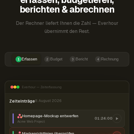
berichten & abrechnen
Der Rechner liefert Ihnen die Zahl — Everhour
übernimmt den Rest.
Erfassen
Budget
Bericht
Rechnung
1
2
3
4
Everhour — Zeiterfassung
Zeiteinträge
8. August 2026
Homepage-Mockup entwerfen
01:24:00
Acme Web Project
Markenrichtlinien überprüfen