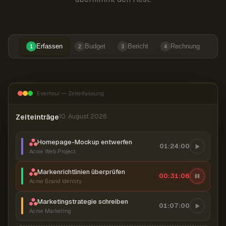
Erfassen
Budget
Bericht
Rechnung
1
2
3
4
Everhour — Zeiterfassung
Zeiteinträge
10. August 2026
Homepage-Mockup entwerfen
01:24:00
Acme Web Project
Markenrichtlinien überprüfen
00:31:07
Acme Brand Identity
Marketingstrategie schreiben
01:07:00
Acme Marketing