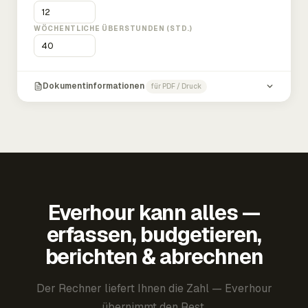
WÖCHENTLICHE ÜBERSTUNDEN (STD.)
Dokumentinformationen
für PDF / Druck
Everhour kann alles —
erfassen, budgetieren,
berichten & abrechnen
Der Rechner liefert Ihnen die Zahl — Everhour
übernimmt den Rest.