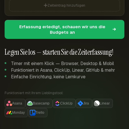
Zeiteintrag hinzufügen
Erfassung erledigt, schauen wir uns die
Budgets an
Legen Sie los — starten Sie die Zeiterfassung!
Timer mit einem Klick — Browser, Desktop & Mobil
Funktioniert in Asana, ClickUp, Linear, GitHub & mehr
Einfache Einrichtung, keine Lernkurve
Funktioniert mit Ihrem Lieblingstool:
Asana
Basecamp
ClickUp
Jira
Linear
Monday
Trello