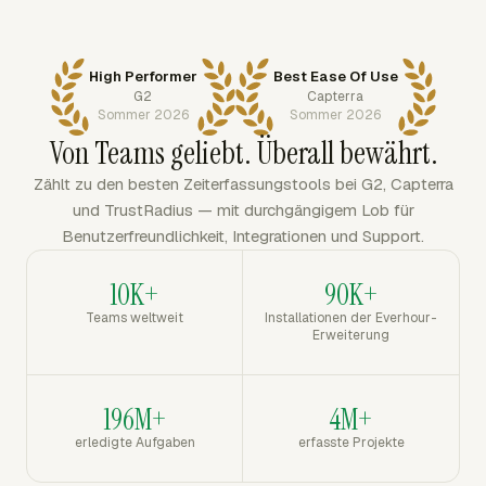
High Performer
Best Ease Of Use
G2
Capterra
Sommer 2026
Sommer 2026
Von Teams geliebt. Überall bewährt.
Zählt zu den besten Zeiterfassungstools bei G2, Capterra
und TrustRadius — mit durchgängigem Lob für
Benutzerfreundlichkeit, Integrationen und Support.
10K+
90K+
Teams weltweit
Installationen der Everhour-
Erweiterung
196M+
4M+
erledigte Aufgaben
erfasste Projekte