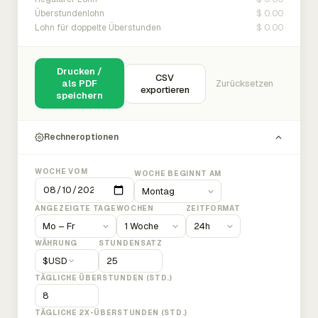
$ 0.00
Überstundenlohn
$ 0.00
Lohn für doppelte Überstunden
Drucken /
CSV
als PDF
Zurücksetzen
exportieren
speichern
Rechneroptionen
WOCHE VOM
WOCHE BEGINNT AM
ANGEZEIGTE TAGE
WOCHEN
ZEITFORMAT
WÄHRUNG
STUNDENSATZ
$
USD
TÄGLICHE ÜBERSTUNDEN (STD.)
TÄGLICHE 2X-ÜBERSTUNDEN (STD.)