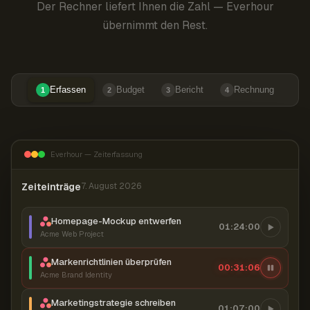
Der Rechner liefert Ihnen die Zahl — Everhour
übernimmt den Rest.
Erfassen
Budget
Bericht
Rechnung
1
2
3
4
Everhour — Zeiterfassung
Zeiteinträge
7. August 2026
Homepage-Mockup entwerfen
01:24:00
Acme Web Project
Markenrichtlinien überprüfen
00:31:07
Acme Brand Identity
Marketingstrategie schreiben
01:07:00