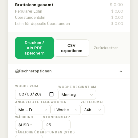
$ 0.00
Bruttolohn gesamt
$ 0.00
Regulärer Lohn
$ 0.00
Überstundenlohn
$ 0.00
Lohn für doppelte Überstunden
Drucken /
CSV
als PDF
Zurücksetzen
exportieren
speichern
Rechneroptionen
WOCHE VOM
WOCHE BEGINNT AM
ANGEZEIGTE TAGE
WOCHEN
ZEITFORMAT
WÄHRUNG
STUNDENSATZ
$
USD
TÄGLICHE ÜBERSTUNDEN (STD.)