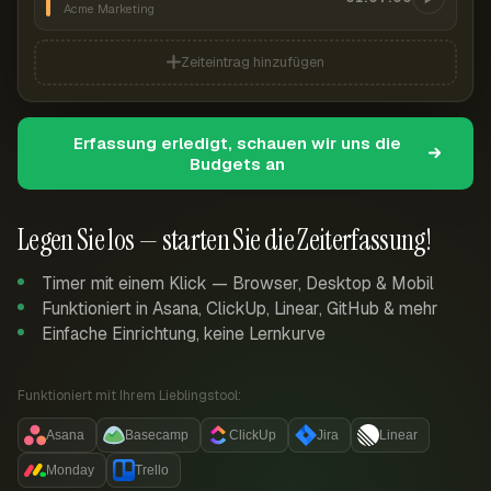
Acme Marketing
Zeiteintrag hinzufügen
Erfassung erledigt, schauen wir uns die
Budgets an
Legen Sie los — starten Sie die Zeiterfassung!
Timer mit einem Klick — Browser, Desktop & Mobil
Funktioniert in Asana, ClickUp, Linear, GitHub & mehr
Einfache Einrichtung, keine Lernkurve
Funktioniert mit Ihrem Lieblingstool:
Asana
Basecamp
ClickUp
Jira
Linear
Monday
Trello