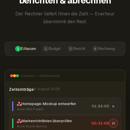
berichten & abrechnen
Der Rechner liefert Ihnen die Zahl — Everhour
übernimmt den Rest.
Erfassen
Budget
Bericht
Rechnung
1
2
3
4
Everhour — Zeiterfassung
Zeiteinträge
6. August 2026
Homepage-Mockup entwerfen
01:24:00
Acme Web Project
Markenrichtlinien überprüfen
00:31:07
Acme Brand Identity