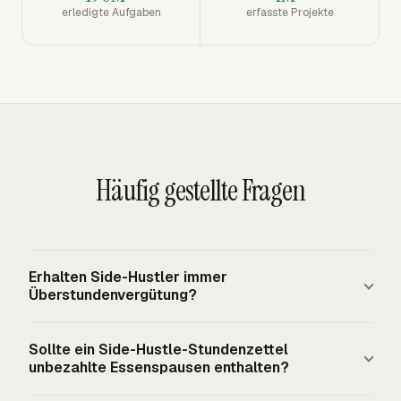
erledigte Aufgaben
erfasste Projekte
Häufig gestellte Fragen
Erhalten Side-Hustler immer
Überstundenvergütung?
Side-Hustler erhalten FLSA-Überstunden nur, wenn sie
Sollte ein Side-Hustle-Stundenzettel
erfasste nicht freigestellte Beschäftigte sind. Echte
unbezahlte Essenspausen enthalten?
unabhängige Auftragnehmer arbeiten auf eigene