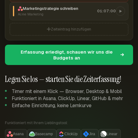
Marketingstrategie schreiben
01:07:00
Acme Marketing
Zeiteintrag hinzufügen
Erfassung erledigt, schauen wir uns die
Budgets an
Legen Sie los — starten Sie die Zeiterfassung!
Timer mit einem Klick — Browser, Desktop & Mobil
Funktioniert in Asana, ClickUp, Linear, GitHub & mehr
Einfache Einrichtung, keine Lernkurve
Funktioniert mit Ihrem Lieblingstool:
Asana
Basecamp
ClickUp
Jira
Linear