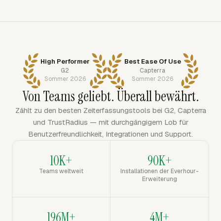
High Performer
Best Ease Of Use
G2
Capterra
Sommer 2026
Sommer 2026
Von Teams geliebt. Überall bewährt.
Zählt zu den besten Zeiterfassungstools bei G2, Capterra
und TrustRadius — mit durchgängigem Lob für
Benutzerfreundlichkeit, Integrationen und Support.
10K+
90K+
Teams weltweit
Installationen der Everhour-
Erweiterung
196M+
4M+