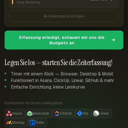
Acme Marketing
Zeiteintrag hinzufügen
Erfassung erledigt, schauen wir uns die
Budgets an
Legen Sie los — starten Sie die Zeiterfassung!
Timer mit einem Klick — Browser, Desktop & Mobil
Funktioniert in Asana, ClickUp, Linear, GitHub & mehr
Einfache Einrichtung, keine Lernkurve
Funktioniert mit Ihrem Lieblingstool:
Asana
Basecamp
ClickUp
Jira
Linear
Monday
Trello