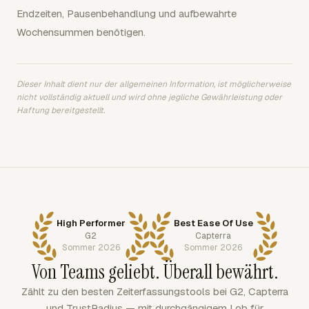
Endzeiten, Pausenbehandlung und aufbewahrte
Wochensummen benötigen.
Dieser Inhalt dient nur der allgemeinen Information, ist möglicherweise
nicht vollständig aktuell und wird ohne jegliche Gewährleistung oder
Haftung bereitgestellt.
High Performer
Best Ease Of Use
G2
Capterra
Sommer 2026
Sommer 2026
Von Teams geliebt. Überall bewährt.
Zählt zu den besten Zeiterfassungstools bei G2, Capterra
und TrustRadius — mit durchgängigem Lob für