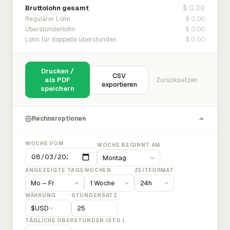
$ 0.00
Bruttolohn gesamt
$ 0.00
Regulärer Lohn
$ 0.00
Überstundenlohn
$ 0.00
Lohn für doppelte Überstunden
Drucken /
CSV
als PDF
Zurücksetzen
exportieren
speichern
Rechneroptionen
WOCHE VOM
WOCHE BEGINNT AM
ANGEZEIGTE TAGE
WOCHEN
ZEITFORMAT
WÄHRUNG
STUNDENSATZ
$
USD
TÄGLICHE ÜBERSTUNDEN (STD.)