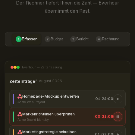
Der Rechner liefert Ihnen die Zahl — Everhour
übernimmt den Rest.
Erfassen
Budget
Bericht
Rechnung
1
2
3
4
Everhour — Zeiterfassung
Zeiteinträge
8. August 2026
Homepage-Mockup entwerfen
01:24:00
Acme Web Project
Markenrichtlinien überprüfen
00:31:07
Acme Brand Identity
Marketingstrategie schreiben
01:07:00