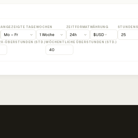
M
ANGEZEIGTE TAGE
WOCHEN
ZEITFORMAT
WÄHRUNG
STUNDENS
$
USD
2X-ÜBERSTUNDEN (STD.)
WÖCHENTLICHE ÜBERSTUNDEN (STD.)