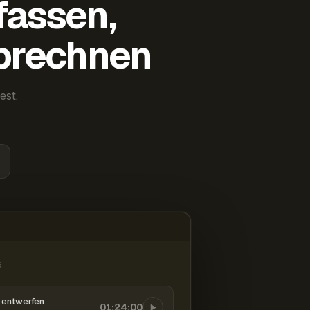
fassen,
abrechnen
est.
6
entwerfen
01:24:00