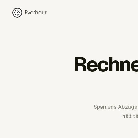
Everhour
Rechne
Spaniens Abzüge f
hält t