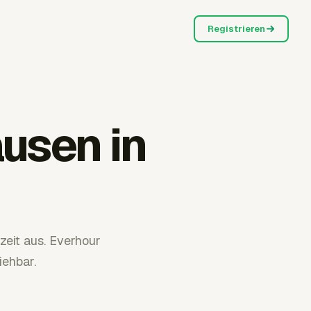
Registrieren
usen in
zeit aus. Everhour
iehbar.