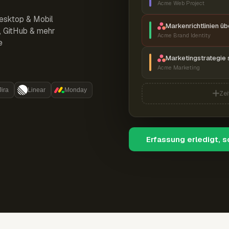
Acme Web Project
esktop & Mobil
Markenrichtlinien ü
r, GitHub & mehr
Acme Brand Identity
e
Marketingstrategie 
Acme Marketing
Jira
Linear
Monday
Zei
Erfassung erledigt, 