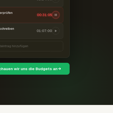
berprüfen
00:31:06
schreiben
01:07:00
teintrag hinzufügen
schauen wir uns die Budgets an