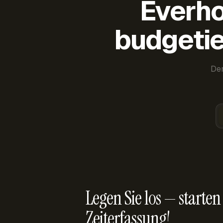
Everho
budgetie
Der
Legen Sie los — starten 
Zeiterfassung!