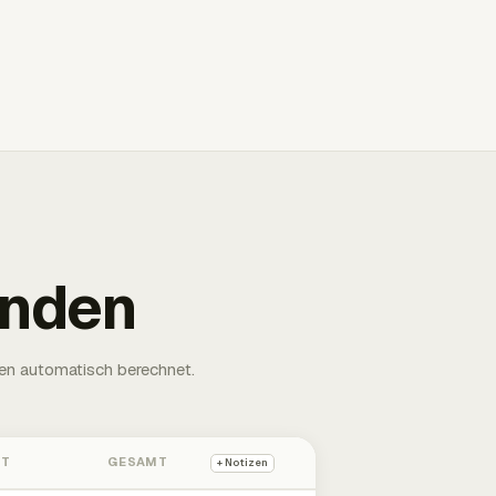
unden
en automatisch berechnet.
HT
GESAMT
+ Notizen