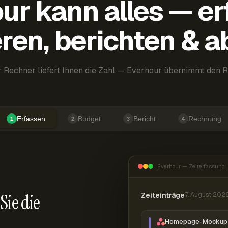
ur kann alles — er
ren, berichten & 
 Rechner liefert Ihnen die Zahl — Everhour übernimmt den R
Erfassen
Budget
Bericht
Rechnung
1
2
3
4
Everhour — Zeiterfassung
Sie die
Zeiteinträge
7. August 202
Homepage-Mockup 