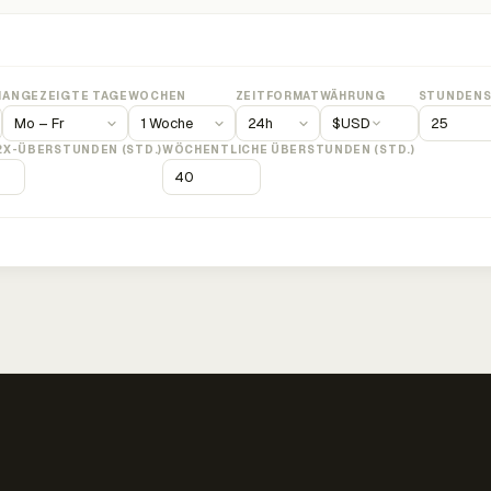
M
ANGEZEIGTE TAGE
WOCHEN
ZEITFORMAT
WÄHRUNG
STUNDENS
$
USD
2X-ÜBERSTUNDEN (STD.)
WÖCHENTLICHE ÜBERSTUNDEN (STD.)