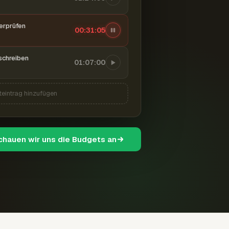
berprüfen
00:31:06
schreiben
01:07:00
teintrag hinzufügen
schauen wir uns die Budgets an