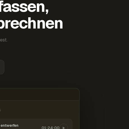
fassen,
abrechnen
est.
6
entwerfen
01:24:00