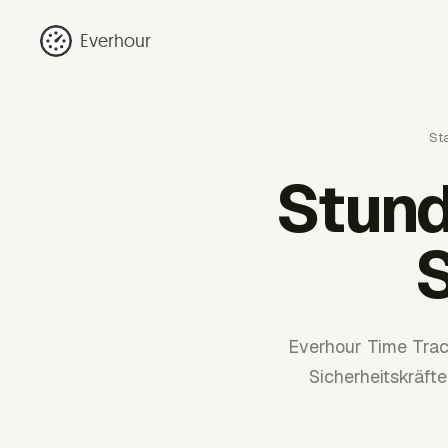
Everhour
Sta
Stund
S
Everhour Time Trac
Sicherheitskräft