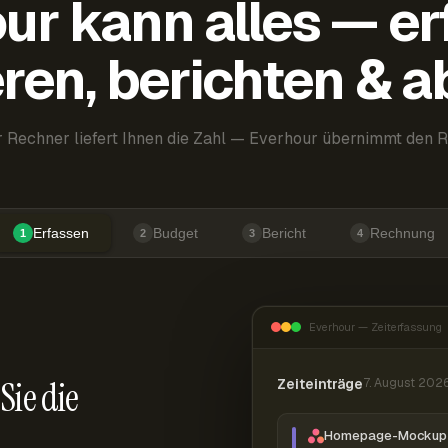
ur kann alles — er
ren, berichten & 
 Rechner liefert Ihnen die Zahl — Everhour übernimmt den R
Erfassen
Budget
Bericht
Rechnung
1
2
3
4
Everhour — Zeiterfassung
Sie die
Zeiteinträge
7. August 202
Homepage-Mockup 