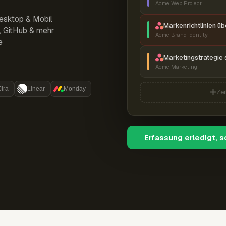
Acme Web Project
esktop & Mobil
Markenrichtlinien ü
r, GitHub & mehr
Acme Brand Identity
e
Marketingstrategie 
Acme Marketing
Jira
Linear
Monday
Zei
Erfassung erledigt, 