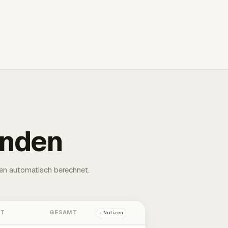
unden
en automatisch berechnet.
HT
GESAMT
+ Notizen