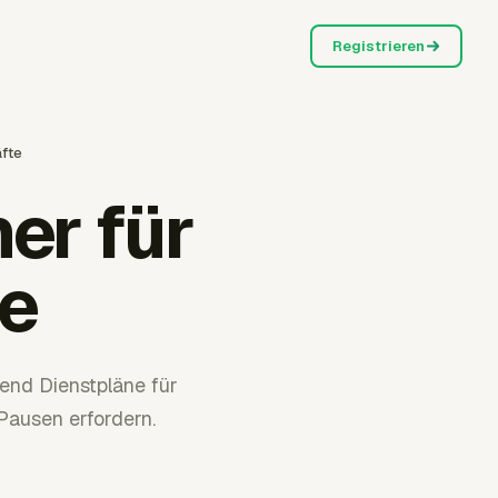
Registrieren
äfte
er für
te
end Dienstpläne für
Pausen erfordern.