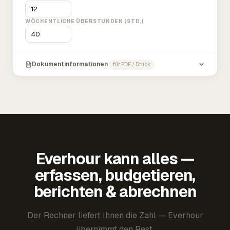
WÖCHENTLICHE ÜBERSTUNDEN (STD.)
Dokumentinformationen
für PDF / Druck
Everhour kann alles —
erfassen, budgetieren,
berichten & abrechnen
Der Rechner liefert Ihnen die Zahl — Everhour
übernimmt den Rest.