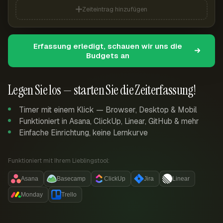
Zeiteintrag hinzufügen
Erfassung erledigt, schauen wir uns die
Budgets an
Legen Sie los — starten Sie die Zeiterfassung!
Timer mit einem Klick — Browser, Desktop & Mobil
Funktioniert in Asana, ClickUp, Linear, GitHub & mehr
Einfache Einrichtung, keine Lernkurve
Funktioniert mit Ihrem Lieblingstool:
Asana
Basecamp
ClickUp
Jira
Linear
Monday
Trello