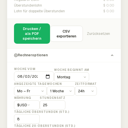
$ 0.00
Überstundenlohn
$ 0.00
Lohn für doppelte Überstunden
Drucken /
CSV
als PDF
Zurücksetzen
exportieren
speichern
Rechneroptionen
WOCHE VOM
WOCHE BEGINNT AM
ANGEZEIGTE TAGE
WOCHEN
ZEITFORMAT
WÄHRUNG
STUNDENSATZ
$
USD
TÄGLICHE ÜBERSTUNDEN (STD.)
TÄGLICHE 2X-ÜBERSTUNDEN (STD.)