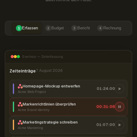
Erfassen
Budget
Bericht
Rechnung
1
2
3
4
Everhour — Zeiterfassung
Zeiteinträge
7. August 2026
Homepage-Mockup entwerfen
01:24:00
Acme Web Project
Markenrichtlinien überprüfen
00:31:07
Acme Brand Identity
Marketingstrategie schreiben
01:07:00
Acme Marketing