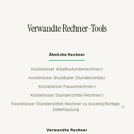
Spalte ist sauberer, als die Basisformel für Stunden zu
Ausstempelverhalten. Teams können Projektstunden mit
ändern.
Arbeitsstunden vergleichen, Team Hours prüfen,
wöchentliche Stundenzettel genehmigen und Daten als
Verwandte Rechner-Tools
PDF, CSV oder XLSX exportieren.
Ähnliche Rechner
Kostenloser Arbeitsstundenrechner
Kostenloser druckbarer Stundenzettel
Kostenloser Pausenrechner
Kostenloser Stundenzettel-Rechner
Kostenloser Stundenzettel-Rechner vs kostenpflichtige
Zeiterfassung
Verwandte Rechner