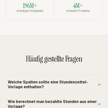
196M+
4M+
erledigte Aufgaben
erfasste Projekte
Häufig gestellte Fragen
Welche Spalten sollte eine Stundenzettel-
Vorlage enthalten?
Eine praktische Stundenzettel-Vorlage sollte
Wie berechnet man bezahlte Stunden aus einer
Mitarbeitername, Arbeitswochendaten, tägliche
Vorlage?