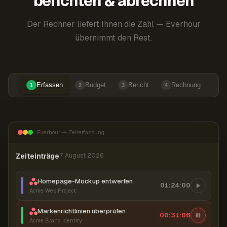
berichten & abrechnen
Der Rechner liefert Ihnen die Zahl — Everhour
übernimmt den Rest.
Erfassen
Budget
Bericht
Rechnung
1
2
3
4
Everhour — Zeiterfassung
Zeiteinträge
7. August 2026
Homepage-Mockup entwerfen
01:24:00
Acme Web Project
Markenrichtlinien überprüfen
00:31:07
Acme Brand Identity