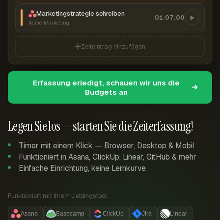
Marketingstrategie schreiben
01:07:00
Acme Marketing
Zeiteintrag hinzufügen
Erfassung erledigt, schauen wir uns die
Budgets an
Legen Sie los — starten Sie die Zeiterfassung!
Timer mit einem Klick — Browser, Desktop & Mobil
Funktioniert in Asana, ClickUp, Linear, GitHub & mehr
Einfache Einrichtung, keine Lernkurve
Funktioniert mit Ihrem Lieblingstool:
Asana
Basecamp
ClickUp
Jira
Linear