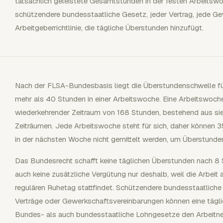
tatsächlich geleistete Gesamtstunden in der festen Arbeitswo
schützendere bundesstaatliche Gesetz, jeder Vertrag, jede G
Arbeitgeberrichtlinie, die tägliche Überstunden hinzufügt.
Nach der FLSA-Bundesbasis liegt die Überstundenschwelle für 
mehr als 40 Stunden in einer Arbeitswoche. Eine Arbeitswoche
wiederkehrender Zeitraum von 168 Stunden, bestehend aus s
Zeiträumen. Jede Arbeitswoche steht für sich, daher können 
in der nächsten Woche nicht gemittelt werden, um Überstunden
Das Bundesrecht schafft keine täglichen Überstunden nach 8 
auch keine zusätzliche Vergütung nur deshalb, weil die Arbeit
regulären Ruhetag stattfindet. Schützendere bundesstaatliche 
Verträge oder Gewerkschaftsvereinbarungen können eine tägl
Bundes- als auch bundesstaatliche Lohngesetze den Arbeitnehm