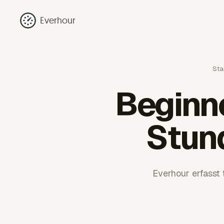
Everhour
Sta
Beginn
Stun
Everhour erfasst