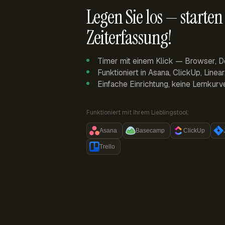
Legen Sie los — starten 
Zeiterfassung!
Timer mit einem Klick — Browser, D
Funktioniert in Asana, ClickUp, Linea
Einfache Einrichtung, keine Lernkurv
Funktioniert mit Ihrem Lieblingstool:
Asana
Basecamp
ClickUp
Trello