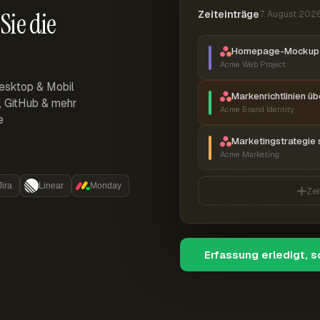
Sie die
Zeiteinträge
7. August 202
Homepage-Mockup 
Acme Web Project
esktop & Mobil
Markenrichtlinien ü
r, GitHub & mehr
Acme Brand Identity
e
Marketingstrategie 
Acme Marketing
Jira
Linear
Monday
Zei
Erfassung erledigt, 