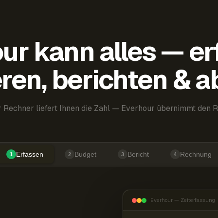
ur kann alles — er
ren, berichten & 
 Rechner liefert Ihnen die Zahl — Everhour übernimmt den R
Erfassen
Budget
Bericht
Rechnung
1
2
3
4
Everhour — Zeiterfassung