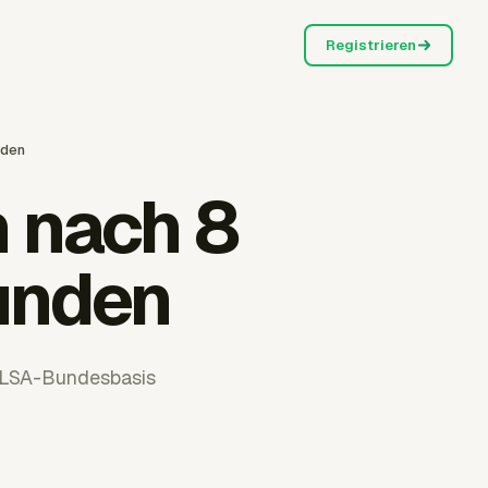
Registrieren
nden
 nach 8
unden
 FLSA-Bundesbasis