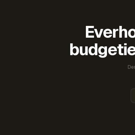
Everho
budgetie
Der