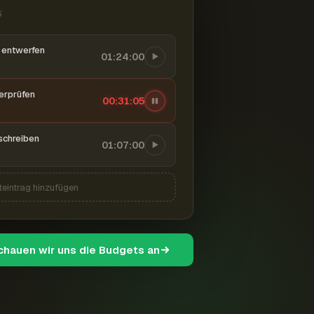
6
entwerfen
01:24:00
berprüfen
00:31:06
schreiben
01:07:00
teintrag hinzufügen
schauen wir uns die Budgets an