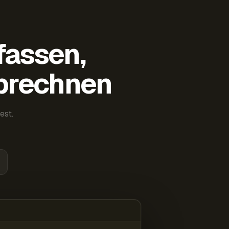
fassen,
abrechnen
est.