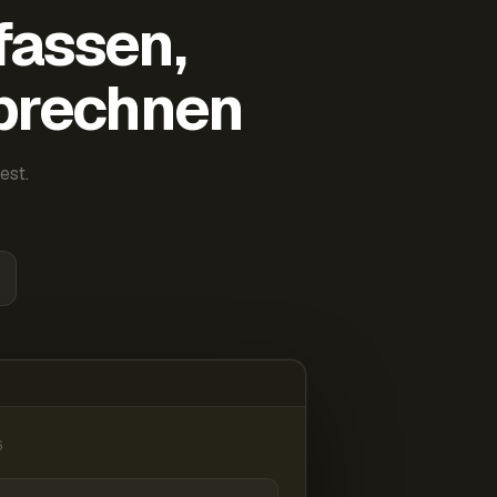
fassen,
abrechnen
est.
6