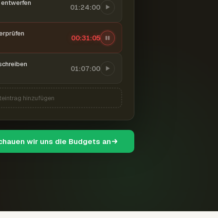
entwerfen
01:24:00
berprüfen
00:31:06
schreiben
01:07:00
teintrag hinzufügen
schauen wir uns die Budgets an