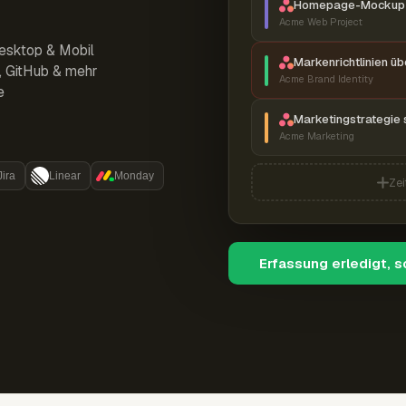
Homepage-Mockup 
Acme Web Project
esktop & Mobil
Markenrichtlinien ü
r, GitHub & mehr
Acme Brand Identity
e
Marketingstrategie 
Acme Marketing
Jira
Linear
Monday
Zei
Erfassung erledigt, 