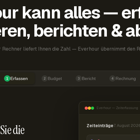
ur kann alles — er
ren, berichten & 
 Rechner liefert Ihnen die Zahl — Everhour übernimmt den R
Erfassen
Budget
Bericht
Rechnung
1
2
3
4
Everhour — Zeiterfassung
Sie die
Zeiteinträge
7. August 202