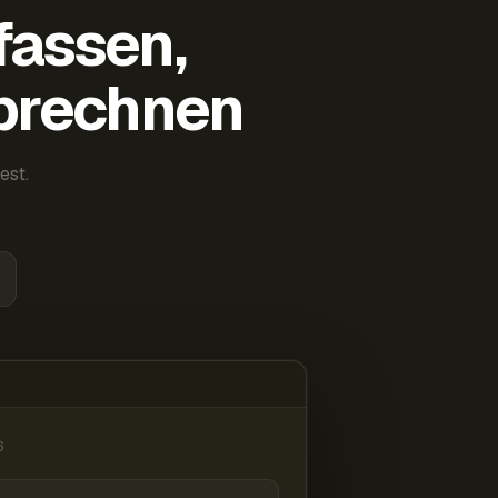
fassen,
abrechnen
est.
6