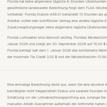
Florida hat keine allgemeine tägliche 8-Stunden-Überstunde
gewöhnliche landesweite Berechnung folgt dem FLSA-Wochen
Vorbehalt: Florida Statute 448.01 behandelt 10 Stunden als g
Arbeiter, sofern kein schriftlicher Vertrag eine andere tägliche 
Zusatzvergütungsregel, keine allgemeine tägliche Überstundenr
Florida-Lohndaten sind dennoch wichtig. Floridas Mindestlohn
Januar 2026 und steigt am 30. September 2026 auf 15,00 $ pro
Florida beträgt seit dem 1. Januar 2026 das kombinierte Mini
der maximale Tip Credit 3,02 $ und der Mindestbarlohn 10,98
Eine einmalige Berechnung reicht aus, wenn Sie eine einzelne A
bestätigten nicht freigestellten Status und saubere Stunden hab
Schätzung vor der Lohnabrechnungsprüfung aus, solange Sie Ri
manuelle-Arbeit-Ausnahmen außerhalb der Arithmetik halten, bi