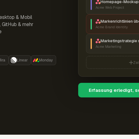
Homepage-Mockup 
Acme Web Project
esktop & Mobil
Markenrichtlinien ü
r, GitHub & mehr
Acme Brand Identity
e
Marketingstrategie 
Acme Marketing
Jira
Linear
Monday
Zei
Erfassung erledigt, 