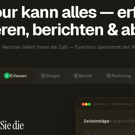
ur kann alles — er
ren, berichten & 
 Rechner liefert Ihnen die Zahl — Everhour übernimmt den R
Erfassen
Budget
Bericht
Rechnung
1
2
3
4
Everhour — Zeiterfassung
Sie die
Zeiteinträge
6. August 202