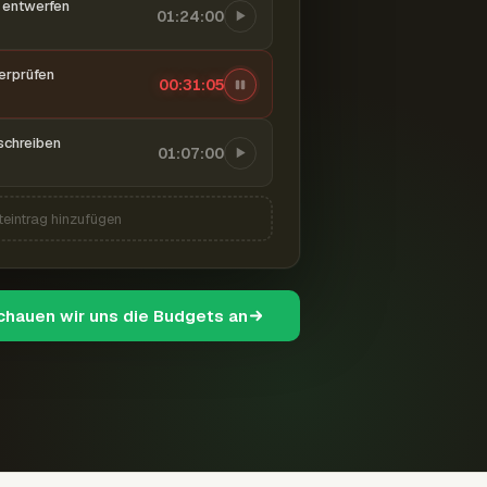
entwerfen
01:24:00
berprüfen
00:31:06
schreiben
01:07:00
teintrag hinzufügen
schauen wir uns die Budgets an