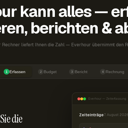
ur kann alles — er
ren, berichten & 
 Rechner liefert Ihnen die Zahl — Everhour übernimmt den R
Erfassen
Budget
Bericht
Rechnung
1
2
3
4
Everhour — Zeiterfassung
Sie die
Zeiteinträge
7. August 202