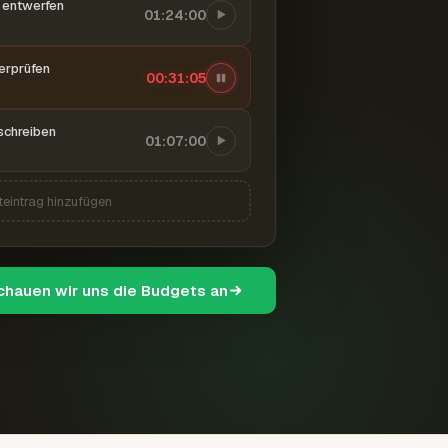
entwerfen
01:24:00
berprüfen
00:31:06
schreiben
01:07:00
teintrag hinzufügen
schauen wir uns die Budgets an