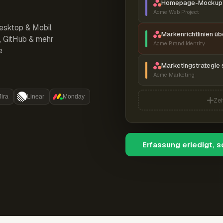
Homepage-Mockup 
Acme Web Project
esktop & Mobil
Markenrichtlinien ü
r, GitHub & mehr
Acme Brand Identity
e
Marketingstrategie 
Acme Marketing
Jira
Linear
Monday
Zei
Erfassung erledigt, 