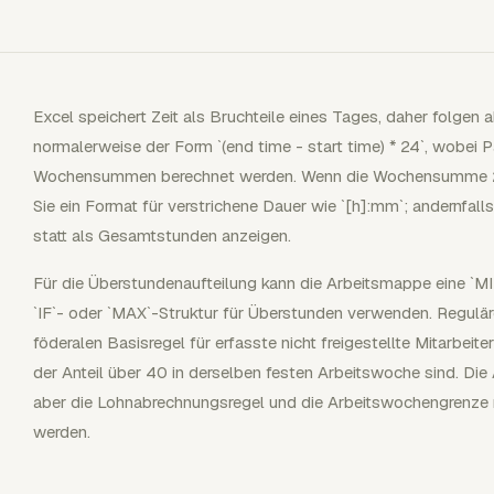
Excel speichert Zeit als Bruchteile eines Tages, daher folg
normalerweise der Form `(end time - start time) * 24`, wobe
Wochensummen berechnet werden. Wenn die Wochensumme 24
Sie ein Format für verstrichene Dauer wie `[h]:mm`; andernfal
statt als Gesamtstunden anzeigen.
Für die Überstundenaufteilung kann die Arbeitsmappe eine `MI
`IF`- oder `MAX`-Struktur für Überstunden verwenden. Regulä
föderalen Basisregel für erfasste nicht freigestellte Mitarbei
der Anteil über 40 in derselben festen Arbeitswoche sind. D
aber die Lohnabrechnungsregel und die Arbeitswochengrenze 
werden.