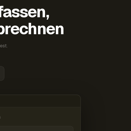
fassen,
abrechnen
est.
6