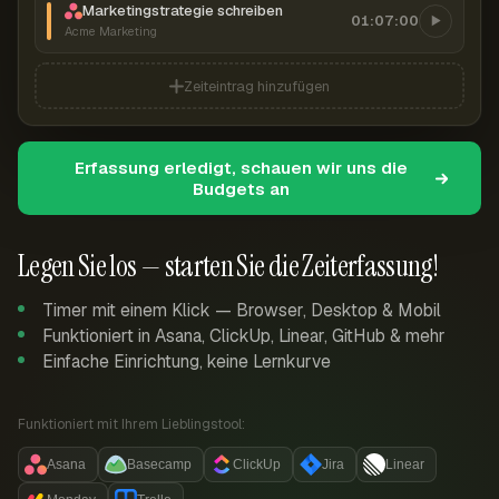
Marketingstrategie schreiben
01:07:00
Acme Marketing
Zeiteintrag hinzufügen
Erfassung erledigt, schauen wir uns die
Budgets an
Legen Sie los — starten Sie die Zeiterfassung!
Timer mit einem Klick — Browser, Desktop & Mobil
Funktioniert in Asana, ClickUp, Linear, GitHub & mehr
Einfache Einrichtung, keine Lernkurve
Funktioniert mit Ihrem Lieblingstool:
Asana
Basecamp
ClickUp
Jira
Linear