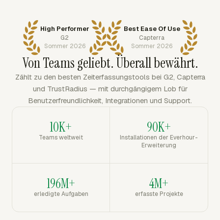
High Performer
Best Ease Of Use
G2
Capterra
Sommer 2026
Sommer 2026
Von Teams geliebt. Überall bewährt.
Zählt zu den besten Zeiterfassungstools bei G2, Capterra
und TrustRadius — mit durchgängigem Lob für
Benutzerfreundlichkeit, Integrationen und Support.
10K+
90K+
Teams weltweit
Installationen der Everhour-
Erweiterung
196M+
4M+
erledigte Aufgaben
erfasste Projekte