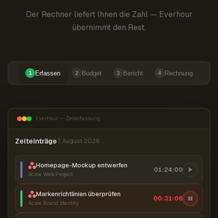
Der Rechner liefert Ihnen die Zahl — Everhour
übernimmt den Rest.
Erfassen
Budget
Bericht
Rechnung
1
2
3
4
Everhour — Zeiterfassung
Zeiteinträge
7. August 2026
Homepage-Mockup entwerfen
01:24:00
Acme Web Project
Markenrichtlinien überprüfen
00:31:07
Acme Brand Identity