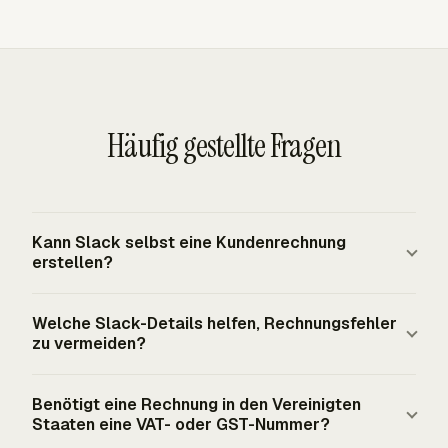
Häufig gestellte Fragen
Kann Slack selbst eine Kundenrechnung
erstellen?
Slack ist ein Kommunikations- und
Welche Slack-Details helfen, Rechnungsfehler
Benachrichtigungstool, kein vollständiges
zu vermeiden?
Rechnungssystem. Ein mit Slack verbundener Workflow
kann Zeitzusammenfassungen, Aufgabenarbeit, Clock-
Projektzeit, bearbeitete Aufgaben, Gesamtzeit, Clock-in-
Benötigt eine Rechnung in den Vereinigten
in- und Clock-out-Aktivität und genehmigte bezahlte
und Clock-out-Einträge und genehmigte bezahlte
Staaten eine VAT- oder GST-Nummer?
Abwesenheit anzeigen, aber die Rechnungserstellung
Abwesenheit helfen einem Manager, Abrechnungsfehler