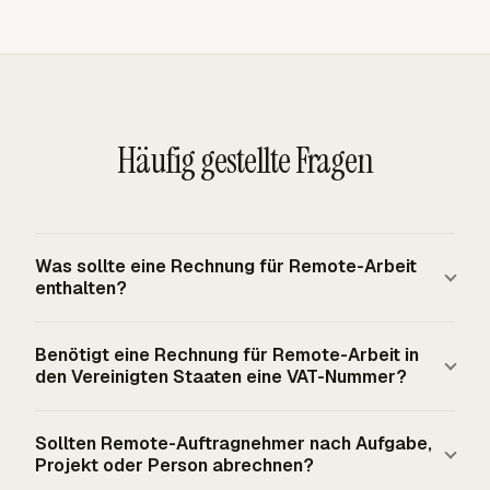
Häufig gestellte Fragen
Was sollte eine Rechnung für Remote-Arbeit
enthalten?
Eine Rechnung für Remote-Arbeit sollte Verkäufer- und
Benötigt eine Rechnung für Remote-Arbeit in
Käuferdetails, Rechnungsnummer, Ausstellungsdatum,
den Vereinigten Staaten eine VAT-Nummer?
Fälligkeitsdatum, Leistungszeitraum, Einzelposten,
Mengen, Sätze, Zwischensumme, Steuerzeile, falls
Eine Rechnung für Remote-Arbeit in den Vereinigten
Sollten Remote-Auftragnehmer nach Aufgabe,
zutreffend, fälligen Gesamtbetrag, Zahlungsbedingungen
Staaten benötigt keine VAT-Nummer, weil die Vereinigten
Projekt oder Person abrechnen?
und Zahlungsempfängerangaben enthalten.
Staaten kein nationales VAT- oder GST-