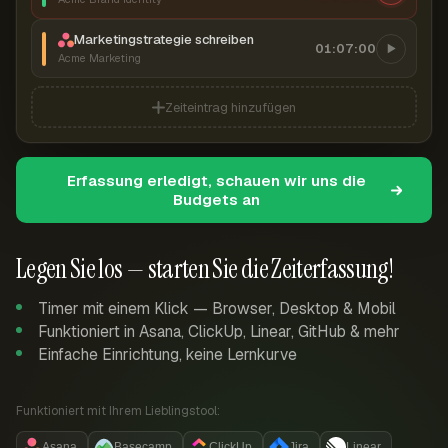
Marketingstrategie schreiben
01:07:00
Acme Marketing
Zeiteintrag hinzufügen
Erfassung erledigt, schauen wir uns die
Budgets an
Legen Sie los — starten Sie die Zeiterfassung!
Timer mit einem Klick — Browser, Desktop & Mobil
Funktioniert in Asana, ClickUp, Linear, GitHub & mehr
Einfache Einrichtung, keine Lernkurve
Funktioniert mit Ihrem Lieblingstool:
Asana
Basecamp
ClickUp
Jira
Linear