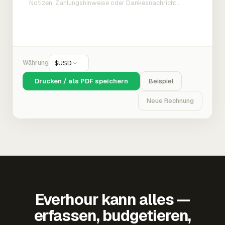
Währung
$
USD
Drucken / als PDF speichern
Beispiel
Neue Rechnung
Everhour kann alles —
erfassen, budgetieren,