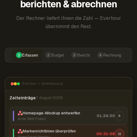
berichten & abrechnen
Der Rechner liefert Ihnen die Zahl — Everhour
übernimmt den Rest.
Erfassen
Budget
Bericht
Rechnung
1
2
3
4
Everhour — Zeiterfassung
Zeiteinträge
7. August 2026
Homepage-Mockup entwerfen
01:24:00
Acme Web Project
Markenrichtlinien überprüfen
00:31:07
Acme Brand Identity