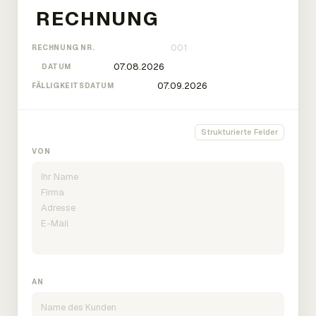
RECHNUNG NR.
DATUM
FÄLLIGKEITSDATUM
Strukturierte Felder
VON
AN