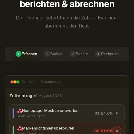
berichten & abrechnen
Der Rechner liefert Ihnen die Zahl — Everhour
übernimmt den Rest.
Erfassen
Budget
Bericht
Rechnung
1
2
3
4
Everhour — Zeiterfassung
Zeiteinträge
9. August 2026
Homepage-Mockup entwerfen
01:24:00
Acme Web Project
Markenrichtlinien überprüfen
00:31:07
Acme Brand Identity