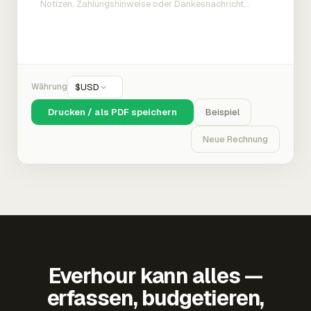
Währung
$
USD
Drucken / als PDF speichern
Beispiel
Neue Rechnung
Everhour kann alles —
erfassen, budgetieren,