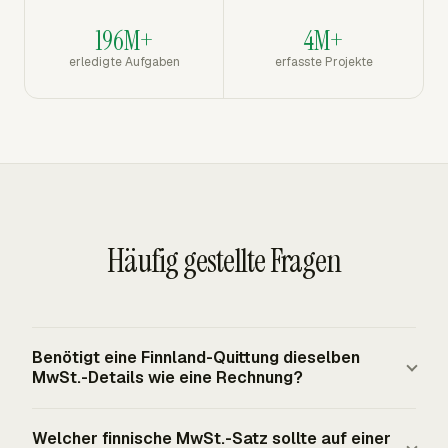
196M+
4M+
erledigte Aufgaben
erfasste Projekte
Häufig gestellte Fragen
Benötigt eine Finnland-Quittung dieselben
MwSt.-Details wie eine Rechnung?
Eine Quittung, die auch als MwSt.-Rechnung dient,
Welcher finnische MwSt.-Satz sollte auf einer
benötigt die finnischen MwSt.-Rechnungsangaben, die