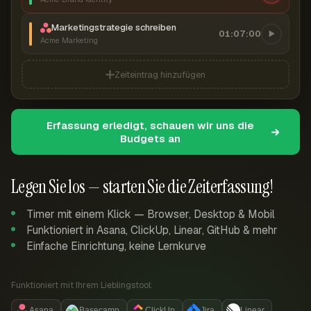
Marketingstrategie schreiben
01:07:00
Acme Marketing
Zeiteintrag hinzufügen
Erfassung erledigt, schauen wir uns die
Budgets an
Legen Sie los — starten Sie die Zeiterfassung!
Timer mit einem Klick — Browser, Desktop & Mobil
Funktioniert in Asana, ClickUp, Linear, GitHub & mehr
Einfache Einrichtung, keine Lernkurve
Funktioniert mit Ihrem Lieblingstool:
Asana
Basecamp
ClickUp
Jira
Linear