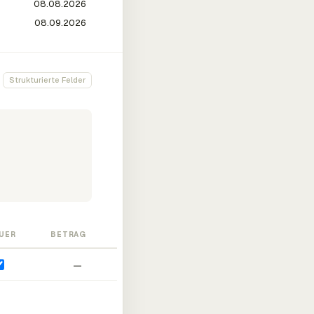
Strukturierte Felder
UER
BETRAG
—