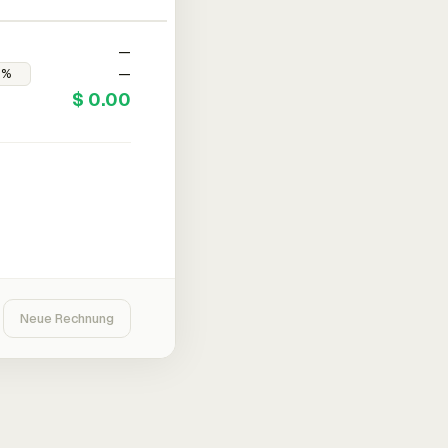
—
—
$ 0.00
Neue Rechnung