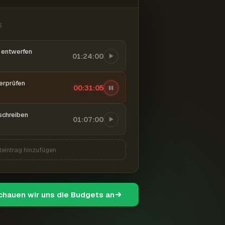
6
entwerfen
01:24:00
berprüfen
00:31:06
schreiben
01:07:00
teintrag hinzufügen
schauen wir uns die Budgets an