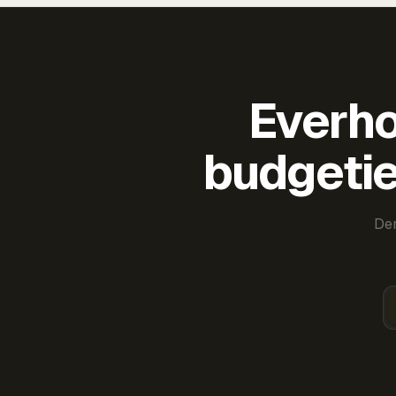
Everho
budgetie
Der