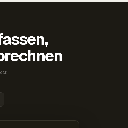
fassen,
abrechnen
est.