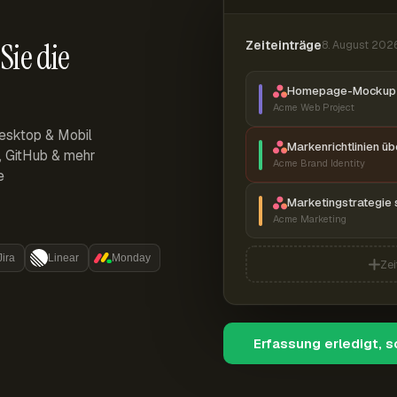
Sie die
Zeiteinträge
8. August 202
Homepage-Mockup 
Acme Web Project
esktop & Mobil
Markenrichtlinien ü
r, GitHub & mehr
Acme Brand Identity
e
Marketingstrategie 
Acme Marketing
Jira
Linear
Monday
Zei
Erfassung erledigt, 