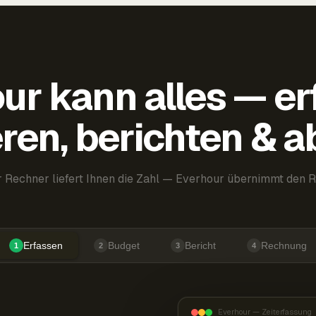
ur kann alles — er
ren, berichten & 
 Rechner liefert Ihnen die Zahl — Everhour übernimmt den R
Erfassen
Budget
Bericht
Rechnung
1
2
3
4
Everhour — Zeiterfassung