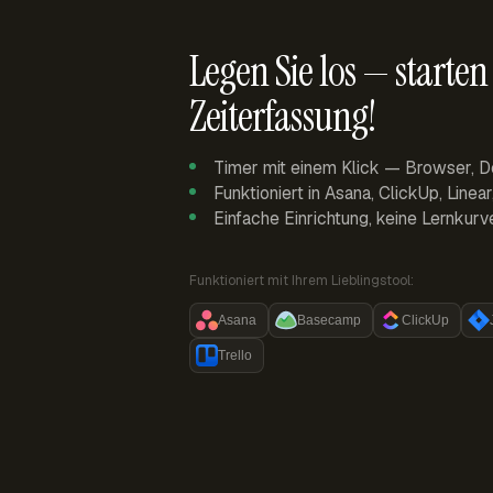
Legen Sie los — starten 
Zeiterfassung!
Timer mit einem Klick — Browser, D
Funktioniert in Asana, ClickUp, Linea
Einfache Einrichtung, keine Lernkurv
Funktioniert mit Ihrem Lieblingstool:
Asana
Basecamp
ClickUp
Trello