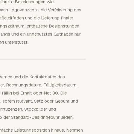
tt breite Bezeichnungen wie
 kann Logokonzepte, die Verfeinerung des
ieleitfaden und die Lieferung finaler
nungszeitraum, enthaltene Designstunden
mfangs und ein ungenutztes Guthaben nur
g unterstützt.
namen und die Kontaktdaten des
r, Rechnungsdatum, Fälligkeitsdatum,
llig bei Erhalt oder Net 30. Die
 sofern relevant, Satz oder Gebühr und
tlizenzen, Stockbilder und
lb der Standard-Designgebühr liegen.
infache Leistungsposition hinaus. Nehmen