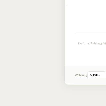
Währung
$
USD