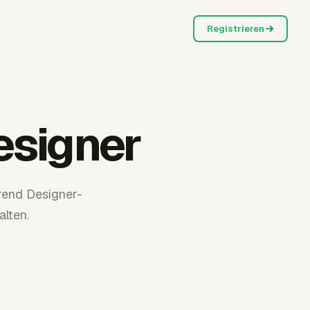
Registrieren
esigner
rend Designer-
lten.