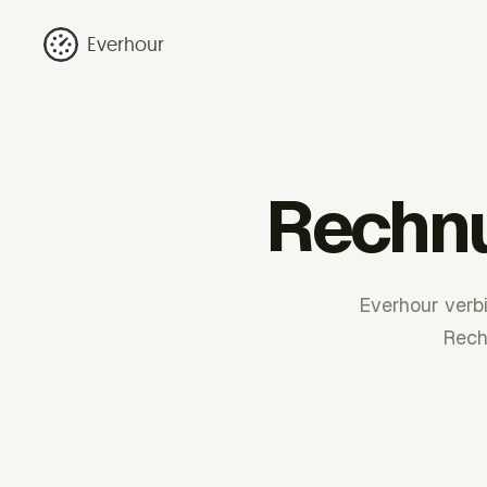
Everhour
Rechnu
Everhour verb
Rech