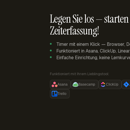
Legen Sie los — starten 
Zeiterfassung!
Timer mit einem Klick — Browser, D
Funktioniert in Asana, ClickUp, Linea
Einfache Einrichtung, keine Lernkurv
Funktioniert mit Ihrem Lieblingstool:
Asana
Basecamp
ClickUp
Trello