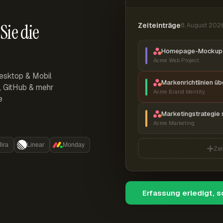
Sie die
Zeiteinträge
8. August 202
Homepage-Mockup 
Acme Web Project
esktop & Mobil
Markenrichtlinien ü
r, GitHub & mehr
Acme Brand Identity
e
Marketingstrategie 
Acme Marketing
Jira
Linear
Monday
Zei
Erfassung erledigt, 