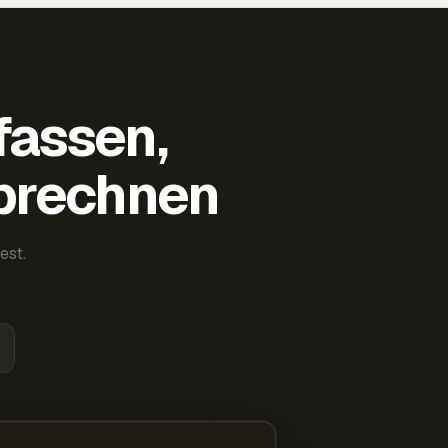
fassen,
abrechnen
est.