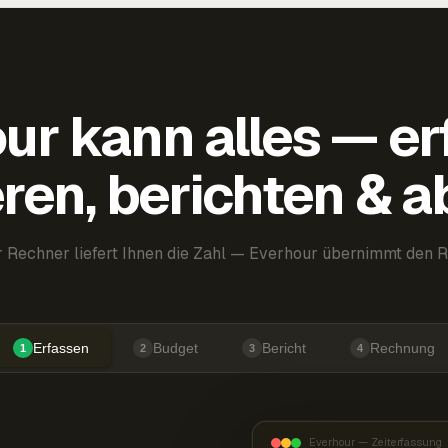
ur kann alles — er
ren, berichten & 
 Rechner liefert Ihnen die Zahl — Everhour übernimmt den R
Erfassen
Budget
Bericht
Rechnung
1
2
3
4
Everhour — Zeiterfassung