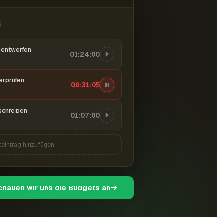
6
entwerfen
01:24:00
berprüfen
00:31:06
schreiben
01:07:00
teintrag hinzufügen
schauen wir uns die Budgets an