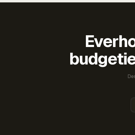
Everho
budgetie
Der