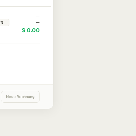
—
—
$ 0.00
Neue Rechnung