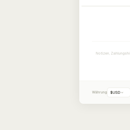
Währung
$
USD