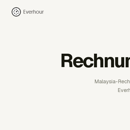
Everhour
Rechnun
Malaysia-Rechn
Everh