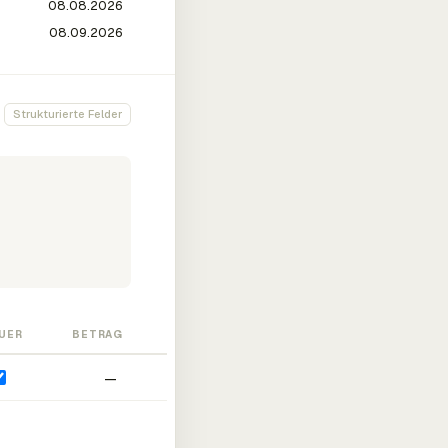
Strukturierte Felder
UER
BETRAG
—