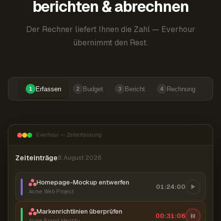
berichten & abrechnen
Der Rechner liefert Ihnen die Zahl — Everhour
übernimmt den Rest.
Erfassen
Budget
Bericht
Rechnung
1
2
3
4
Everhour — Zeiterfassung
Zeiteinträge
8. August 2026
Homepage-Mockup entwerfen
01:24:00
Acme Web Project
Markenrichtlinien überprüfen
00:31:07
Acme Brand Identity