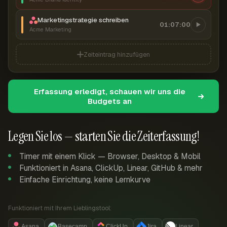
Marketingstrategie schreiben
01:07:00
Acme Marketing
Zeiteintrag hinzufügen
Erfassung erledigt, schauen wir uns die
Budgets an
Legen Sie los — starten Sie die Zeiterfassung!
Timer mit einem Klick — Browser, Desktop & Mobil
Funktioniert in Asana, ClickUp, Linear, GitHub & mehr
Einfache Einrichtung, keine Lernkurve
Funktioniert mit Ihrem Lieblingstool:
Asana
Basecamp
ClickUp
Jira
Linear