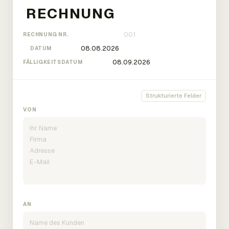
RECHNUNG NR.
DATUM
FÄLLIGKEITSDATUM
Strukturierte Felder
VON
AN