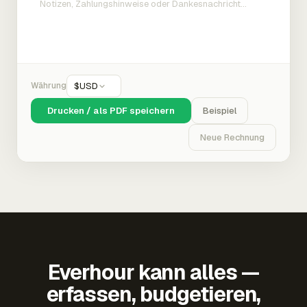
Währung
$
USD
Drucken / als PDF speichern
Beispiel
Neue Rechnung
Everhour kann alles —
erfassen, budgetieren,