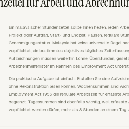
zettel für Arbeit und Abrechnu
Ein malaysischer Stundenzettel sollte Ihnen helfen, jeden Arbe
Projekt oder Auftrag, Start- und Endzeit, Pausen, reguläre St
Genehmigungsstatus. Malaysia hat keine universelle Regel nac
verpflichtet, ein bestimmtes objektives tägliches Zeiterfass
Aufzeichnungen müssen weiterhin Löhne, Überstunden, gesetzl
Arbeitnehmerregister im Rahmen des Employment Act unterst
Die praktische Aufgabe ist einfach: Erstellen Sie eine Aufzeic
ohne Rekonstruktion lesen können. Wochensummen sind wichti
Employment Act 1955 die reguläre Arbeitszeit für erfasste Ar
begrenzt. Tagessummen sind ebenfalls wichtig, weil erfasste
verpflichtet werden dürfen, mehr als 8 Stunden an einem Tag z