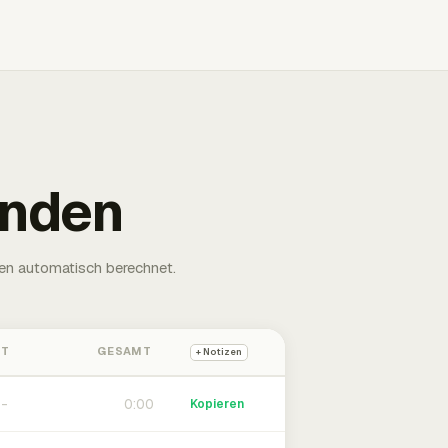
unden
en automatisch berechnet.
HT
GESAMT
+ Notizen
0:00
Kopieren