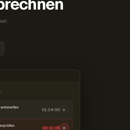
abrechnen
est.
6
entwerfen
01:24:00
berprüfen
00:31:06