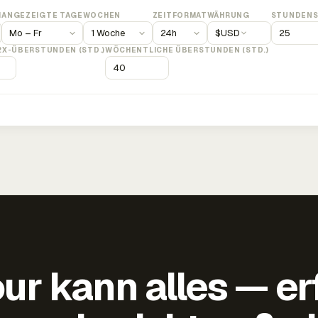
M
ANGEZEIGTE TAGE
WOCHEN
ZEITFORMAT
WÄHRUNG
STUNDENS
$
USD
2X-ÜBERSTUNDEN (STD.)
WÖCHENTLICHE ÜBERSTUNDEN (STD.)
ur kann alles — er