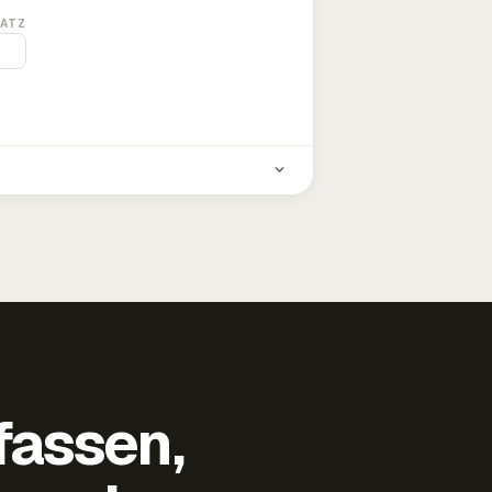
ATZ
fassen,