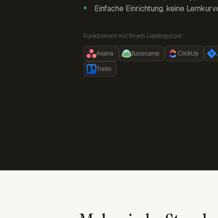
Einfache Einrichtung, keine Lernkurv
Funktioniert mit Ihrem Lieblingstool:
Asana
Basecamp
ClickUp
Trello