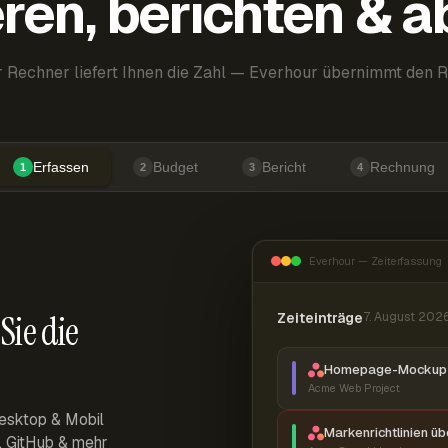
ren, berichten & 
 Rechner liefert Ihnen die Zahl — Everhour übernimmt den R
Erfassen
Budget
Bericht
Rechnung
1
2
3
4
Everhour — Zeiterfassung
Sie die
Zeiteinträge
7. August 202
Homepage-Mockup 
Acme Web Project
esktop & Mobil
Markenrichtlinien ü
r, GitHub & mehr