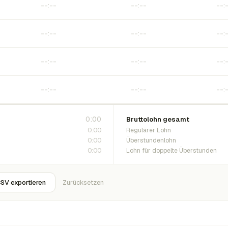
0:00
Bruttolohn gesamt
0:00
Regulärer Lohn
0:00
Überstundenlohn
0:00
Lohn für doppelte Überstunden
SV exportieren
Zurücksetzen