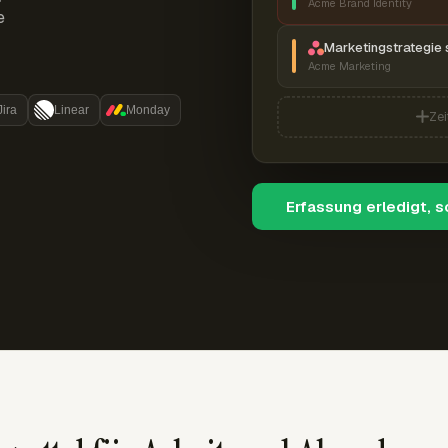
Acme Brand Identity
e
Marketingstrategie 
Acme Marketing
Jira
Linear
Monday
Zei
Erfassung erledigt, 