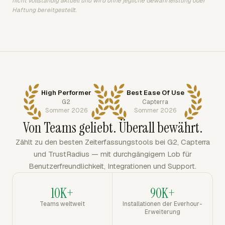
nicht vollständig aktuell und wird ohne jegliche Gewährleistung oder
Haftung bereitgestellt.
High Performer
Best Ease Of Use
G2
Capterra
Sommer 2026
Sommer 2026
Von Teams geliebt. Überall bewährt.
Zählt zu den besten Zeiterfassungstools bei G2, Capterra
und TrustRadius — mit durchgängigem Lob für
Benutzerfreundlichkeit, Integrationen und Support.
10K+
90K+
Teams weltweit
Installationen der Everhour-
Erweiterung