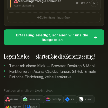
Marketingstrategie schreiben
01:07:00
Acme Marketing
Zeiteintrag hinzufügen
Erfassung erledigt, schauen wir uns die
Budgets an
Legen Sie los — starten Sie die Zeiterfassung!
Timer mit einem Klick — Browser, Desktop & Mobil
Funktioniert in Asana, ClickUp, Linear, GitHub & mehr
Einfache Einrichtung, keine Lernkurve
Funktioniert mit Ihrem Lieblingstool:
Asana
Basecamp
ClickUp
Jira
Linear
Monday
Trello