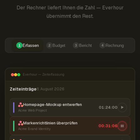
Der Rechner liefert Ihnen die Zahl — Everhour
übernimmt den Rest.
Erfassen
Budget
Bericht
Rechnung
1
2
3
4
Everhour — Zeiterfassung
Zeiteinträge
8. August 2026
Homepage-Mockup entwerfen
01:24:00
Acme Web Project
Markenrichtlinien überprüfen
00:31:06
Acme Brand Identity