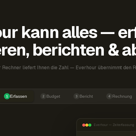
ur kann alles — er
ren, berichten & 
 Rechner liefert Ihnen die Zahl — Everhour übernimmt den R
Erfassen
Budget
Bericht
Rechnung
1
2
3
4
Everhour — Zeiterfassung