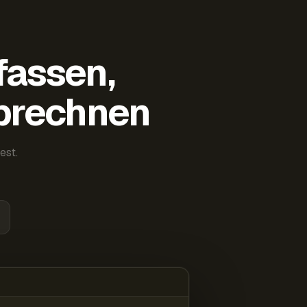
fassen,
abrechnen
est.