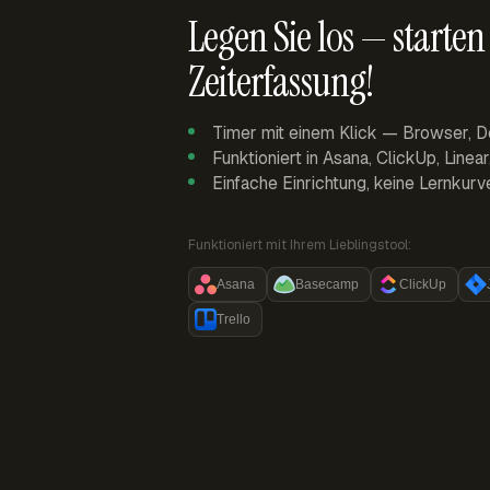
Legen Sie los — starten 
Zeiterfassung!
Timer mit einem Klick — Browser, D
Funktioniert in Asana, ClickUp, Linea
Einfache Einrichtung, keine Lernkurv
Funktioniert mit Ihrem Lieblingstool:
Asana
Basecamp
ClickUp
Trello