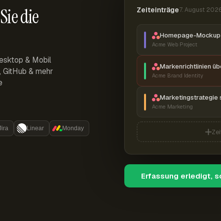
Sie die
Zeiteinträge
7. August 202
Homepage-Mockup 
Acme Web Project
esktop & Mobil
Markenrichtlinien ü
r, GitHub & mehr
Acme Brand Identity
e
Marketingstrategie 
Acme Marketing
Jira
Linear
Monday
Zei
Erfassung erledigt, 