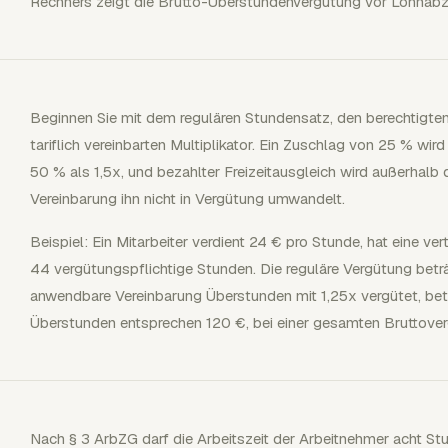
Rechners zeigt die Brutto-Überstundenvergütung vor Lohnabzü
Beginnen Sie mit dem regulären Stundensatz, den berechtigte
tariflich vereinbarten Multiplikator. Ein Zuschlag von 25 % wir
50 % als 1,5x, und bezahlter Freizeitausgleich wird außerhalb
Vereinbarung ihn nicht in Vergütung umwandelt.
Beispiel: Ein Mitarbeiter verdient 24 € pro Stunde, hat eine 
44 vergütungspflichtige Stunden. Die reguläre Vergütung bet
anwendbare Vereinbarung Überstunden mit 1,25x vergütet, bet
Überstunden entsprechen 120 €, bei einer gesamten Bruttove
Nach § 3 ArbZG darf die Arbeitszeit der Arbeitnehmer acht Stu