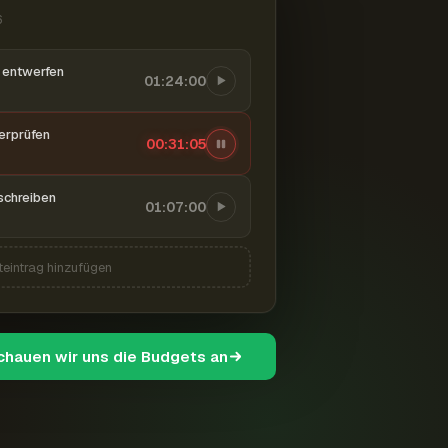
6
entwerfen
01:24:00
berprüfen
00:31:06
schreiben
01:07:00
teintrag hinzufügen
schauen wir uns die Budgets an