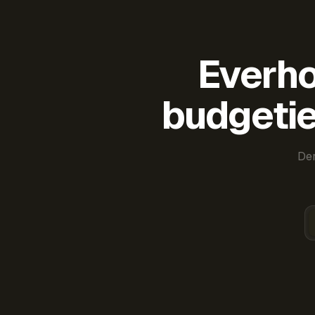
Everho
budgetie
Der