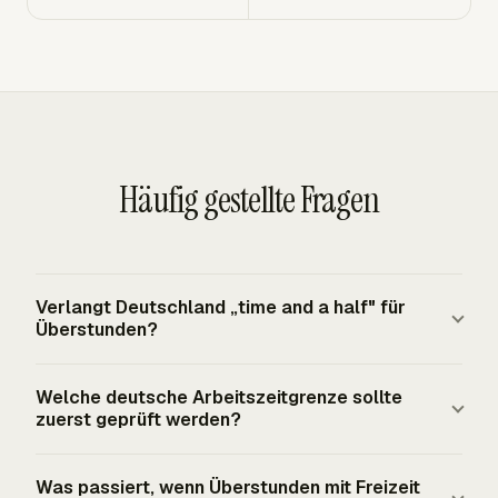
Häufig gestellte Fragen
Verlangt Deutschland „time and a half" für
Überstunden?
Nein. Deutschland legt keinen bundesweiten
Welche deutsche Arbeitszeitgrenze sollte
Überstundenzuschlag von 1,5x oder 2x fest.
zuerst geprüft werden?
Überstundenvergütung oder Freizeitausgleich wird
normalerweise durch den Arbeitsvertrag, Tarifvertrag
Prüfen Sie zuerst die tägliche ArbZG-Grenze. Die
Was passiert, wenn Überstunden mit Freizeit
oder die Betriebsvereinbarung geregelt. § 612 BGB kann
Arbeitszeit von Arbeitnehmern darf acht Stunden pro