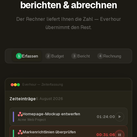
berichten & abrechnen
Der Rechner liefert Ihnen die Zahl — Everhour
übernimmt den Rest.
Erfassen
Budget
Bericht
Rechnung
1
2
3
4
Everhour — Zeiterfassung
Zeiteinträge
6. August 2026
Homepage-Mockup entwerfen
01:24:00
Acme Web Project
Markenrichtlinien überprüfen
00:31:07