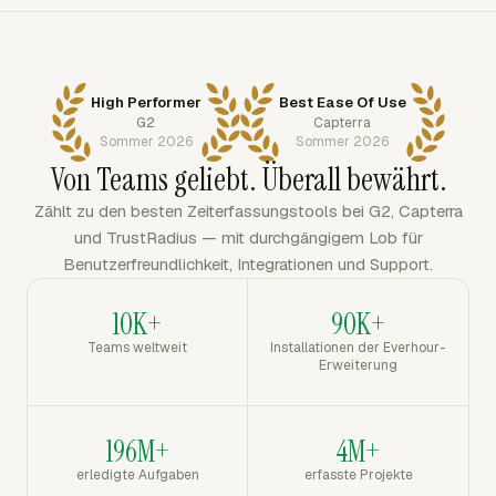
High Performer
Best Ease Of Use
G2
Capterra
Sommer 2026
Sommer 2026
Von Teams geliebt. Überall bewährt.
Zählt zu den besten Zeiterfassungstools bei G2, Capterra
und TrustRadius — mit durchgängigem Lob für
Benutzerfreundlichkeit, Integrationen und Support.
10K+
90K+
Teams weltweit
Installationen der Everhour-
Erweiterung
196M+
4M+
erledigte Aufgaben
erfasste Projekte