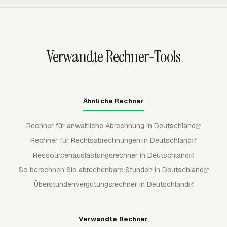
internen Genehmigungen prüfen.
eingereichte Zeit genehmigen, ablehnen oder teilweise
genehmigen. Eingereichte und genehmigte Zeit ist vor
Bearbeitungen geschützt, wodurch Payroll einen
saubereren Nachweis für Überstundenprüfungen und
Verwandte Rechner-Tools
Korrekturen erhält.
Ähnliche Rechner
Rechner für anwaltliche Abrechnung in Deutschland
Rechner für Rechtsabrechnungen in Deutschland
Ressourcenauslastungsrechner in Deutschland
So berechnen Sie abrechenbare Stunden in Deutschland
Überstundenvergütungsrechner in Deutschland
Verwandte Rechner