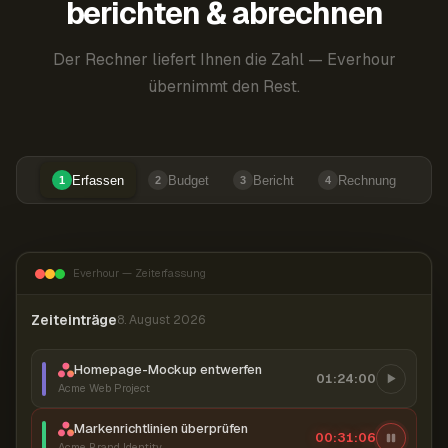
berichten & abrechnen
Der Rechner liefert Ihnen die Zahl — Everhour
übernimmt den Rest.
Erfassen
Budget
Bericht
Rechnung
1
2
3
4
Everhour — Zeiterfassung
Zeiteinträge
8. August 2026
Homepage-Mockup entwerfen
01:24:00
Acme Web Project
Markenrichtlinien überprüfen
00:31:07
Acme Brand Identity