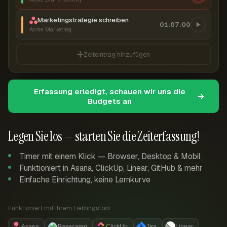
Marketingstrategie schreiben
01:07:00
Acme Marketing
Zeiteintrag hinzufügen
Erfassung erledigt, schauen wir uns die
Budgets an
Legen Sie los — starten Sie die Zeiterfassung!
Timer mit einem Klick — Browser, Desktop & Mobil
Funktioniert in Asana, ClickUp, Linear, GitHub & mehr
Einfache Einrichtung, keine Lernkurve
Funktioniert mit Ihrem Lieblingstool:
Asana
Basecamp
ClickUp
Jira
Linear