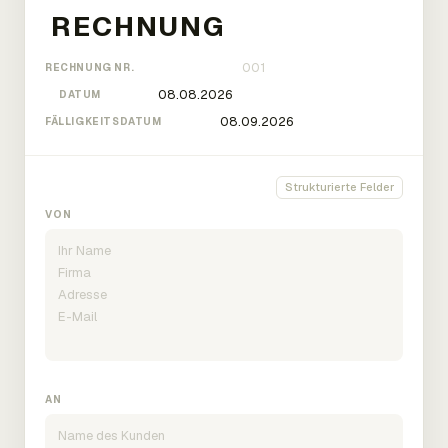
RECHNUNG NR.
DATUM
FÄLLIGKEITSDATUM
Strukturierte Felder
VON
AN