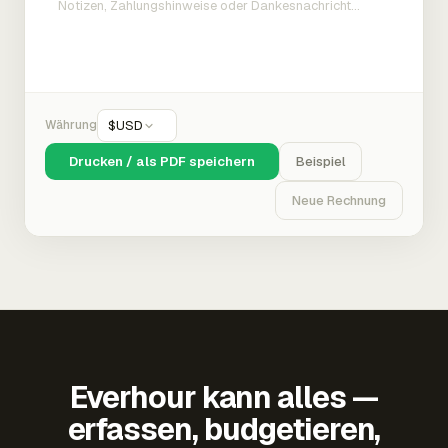
Währung
$
USD
Drucken / als PDF speichern
Beispiel
Neue Rechnung
Everhour kann alles —
erfassen, budgetieren,