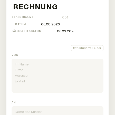
RECHNUNG NR.
DATUM
FÄLLIGKEITSDATUM
Strukturierte Felder
VON
AN