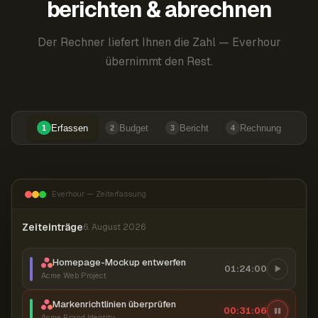
berichten & abrechnen
Der Rechner liefert Ihnen die Zahl — Everhour
übernimmt den Rest.
Erfassen
Budget
Bericht
Rechnung
1
2
3
4
Everhour — Zeiterfassung
Zeiteinträge
6. August 2026
Homepage-Mockup entwerfen
01:24:00
Acme Web Project
Markenrichtlinien überprüfen
00:31:07
Acme Brand Identity