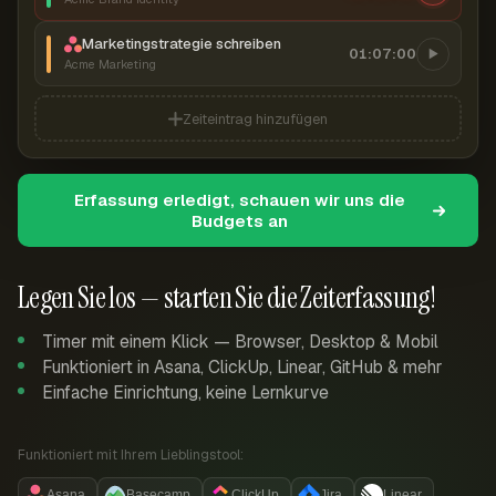
Marketingstrategie schreiben
01:07:00
Acme Marketing
Zeiteintrag hinzufügen
Erfassung erledigt, schauen wir uns die
Budgets an
Legen Sie los — starten Sie die Zeiterfassung!
Timer mit einem Klick — Browser, Desktop & Mobil
Funktioniert in Asana, ClickUp, Linear, GitHub & mehr
Einfache Einrichtung, keine Lernkurve
Funktioniert mit Ihrem Lieblingstool:
Asana
Basecamp
ClickUp
Jira
Linear