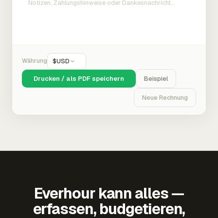
Währung
$
USD
Drucken / als PDF speichern
Beispiel
Neue Rechnung
Everhour kann alles —
erfassen, budgetieren,