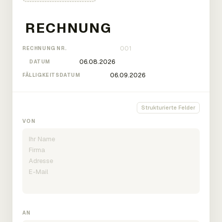
RECHNUNG NR.
DATUM
FÄLLIGKEITSDATUM
Strukturierte Felder
VON
AN