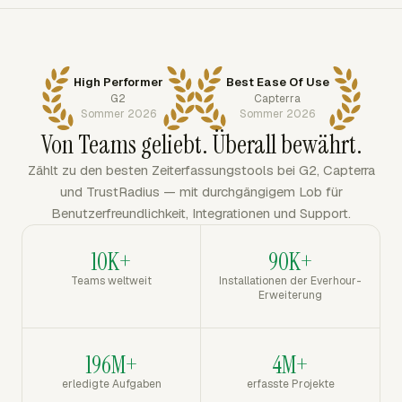
High Performer
Best Ease Of Use
G2
Capterra
Sommer 2026
Sommer 2026
Von Teams geliebt. Überall bewährt.
Zählt zu den besten Zeiterfassungstools bei G2, Capterra
und TrustRadius — mit durchgängigem Lob für
Benutzerfreundlichkeit, Integrationen und Support.
10K+
90K+
Teams weltweit
Installationen der Everhour-
Erweiterung
196M+
4M+
erledigte Aufgaben
erfasste Projekte