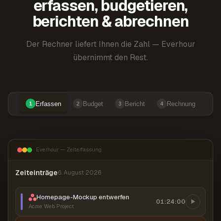
erfassen, budgetieren,
berichten & abrechnen
Der Rechner liefert Ihnen die Zahl — Everhour
übernimmt den Rest.
Erfassen
Budget
Bericht
Rechnung
1
2
3
4
Everhour — Zeiterfassung
Zeiteinträge
6. August 2026
Homepage-Mockup entwerfen
01:24:00
Acme Web Project