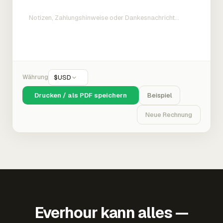
Währung
$
USD
Drucken / als PDF speichern
Beispiel
Neue Rechnung
Everhour kann alles —