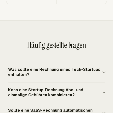
Häufig gestellte Fragen
Was sollte eine Rechnung eines Tech-Startups
enthalten?
Eine Rechnung eines Tech-Startups sollte den Kunden,
Kann eine Startup-Rechnung Abo- und
die Rechnungsnummer, das Rechnungsdatum, die
einmalige Gebühren kombinieren?
Zahlungsbedingungen, Positionen, Rabatte, Steuern,
sofern zutreffend, Zahlungsanweisungen und den fälligen
Ja. Startup-Rechnungen und Angebote kombinieren
Sollte eine SaaS-Rechnung automatischen
Gesamtbetrag enthalten. Für SaaS-Abrechnung sollten
häufig wiederkehrende Abo-Gebühren mit einmaligen