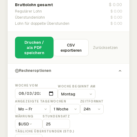
$ 0.00
Bruttolohn gesamt
$ 0.00
Regulärer Lohn
$ 0.00
Überstundenlohn
$ 0.00
Lohn für doppelte Überstunden
Drucken /
CSV
als PDF
Zurücksetzen
exportieren
speichern
Rechneroptionen
WOCHE VOM
WOCHE BEGINNT AM
ANGEZEIGTE TAGE
WOCHEN
ZEITFORMAT
WÄHRUNG
STUNDENSATZ
$
USD
TÄGLICHE ÜBERSTUNDEN (STD.)