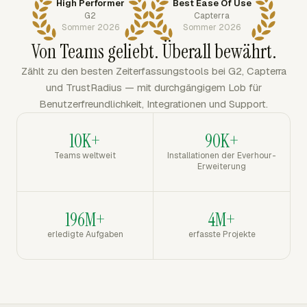
High Performer
Best Ease Of Use
G2
Capterra
Sommer 2026
Sommer 2026
Von Teams geliebt. Überall bewährt.
Zählt zu den besten Zeiterfassungstools bei G2, Capterra
und TrustRadius — mit durchgängigem Lob für
Benutzerfreundlichkeit, Integrationen und Support.
10K+
90K+
Teams weltweit
Installationen der Everhour-
Erweiterung
196M+
4M+
erledigte Aufgaben
erfasste Projekte