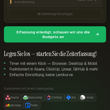
Acme Marketing
Zeiteintrag hinzufügen
Erfassung erledigt, schauen wir uns die
Budgets an
Legen Sie los — starten Sie die Zeiterfassung!
Timer mit einem Klick — Browser, Desktop & Mobil
Funktioniert in Asana, ClickUp, Linear, GitHub & mehr
Einfache Einrichtung, keine Lernkurve
Funktioniert mit Ihrem Lieblingstool:
Asana
Basecamp
ClickUp
Jira
Linear
Monday
Trello