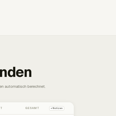
unden
en automatisch berechnet.
HT
GESAMT
+ Notizen