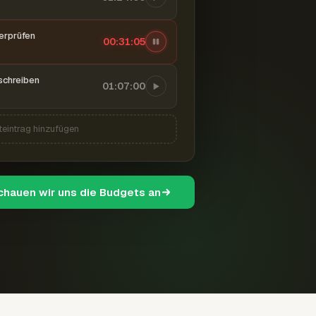
berprüfen
00:31:06
schreiben
01:07:00
teintrag hinzufügen
schauen wir uns die Budgets an