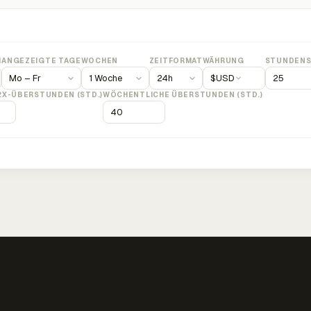
M
ANGEZEIGTE TAGE
WOCHEN
ZEITFORMAT
WÄHRUNG
STUNDENS
$
USD
2X-ÜBERSTUNDEN (STD.)
WÖCHENTLICHE ÜBERSTUNDEN (STD.)