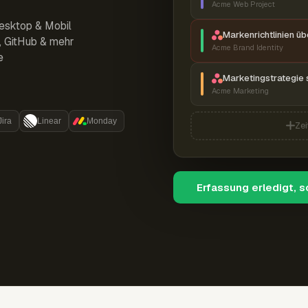
Acme Web Project
esktop & Mobil
Markenrichtlinien ü
r, GitHub & mehr
Acme Brand Identity
e
Marketingstrategie 
Acme Marketing
Jira
Linear
Monday
Zei
Erfassung erledigt, 