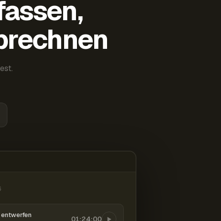
fassen,
abrechnen
est.
6
entwerfen
01:24:00