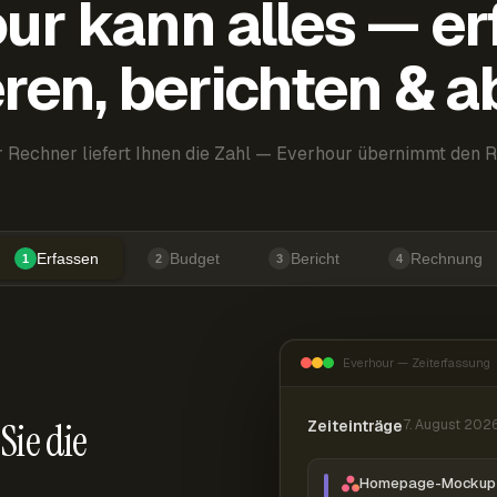
ur kann alles — er
ren, berichten & 
 Rechner liefert Ihnen die Zahl — Everhour übernimmt den R
Erfassen
Budget
Bericht
Rechnung
1
2
3
4
Everhour — Zeiterfassung
Sie die
Zeiteinträge
7. August 202
Homepage-Mockup 