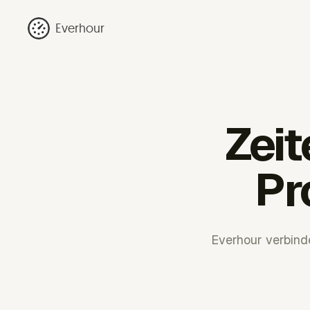
Everhour
Zei
Pr
Everhour verbind