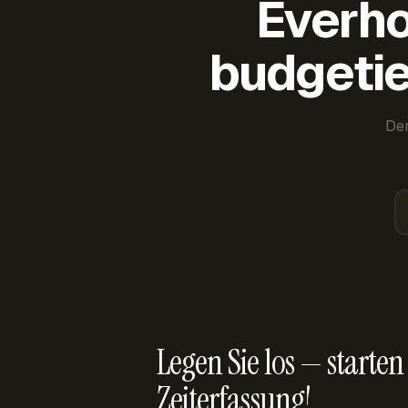
Everho
budgetie
Der
Legen Sie los — starten 
Zeiterfassung!