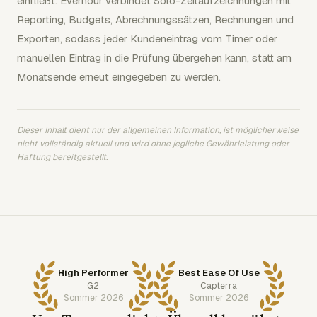
einfließt. Everhour verbindet Solo-Zeitaufzeichnungen mit
Reporting, Budgets, Abrechnungssätzen, Rechnungen und
Exporten, sodass jeder Kundeneintrag vom Timer oder
manuellen Eintrag in die Prüfung übergehen kann, statt am
Monatsende erneut eingegeben zu werden.
Dieser Inhalt dient nur der allgemeinen Information, ist möglicherweise
nicht vollständig aktuell und wird ohne jegliche Gewährleistung oder
Haftung bereitgestellt.
High Performer
Best Ease Of Use
G2
Capterra
Sommer 2026
Sommer 2026