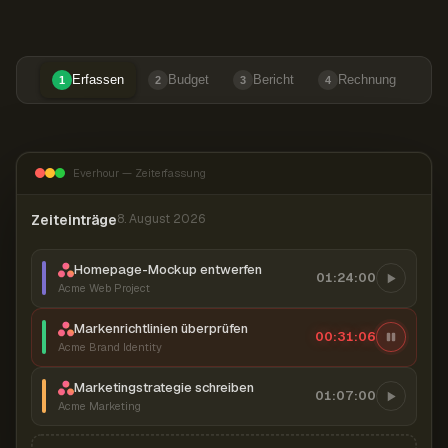
Erfassen
Budget
Bericht
Rechnung
1
2
3
4
Everhour — Zeiterfassung
Zeiteinträge
8. August 2026
Homepage-Mockup entwerfen
01:24:00
Acme Web Project
Markenrichtlinien überprüfen
00:31:07
Acme Brand Identity
Marketingstrategie schreiben
01:07:00
Acme Marketing