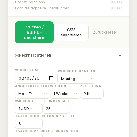
$ 0.00
Überstundenlohn
$ 0.00
Lohn für doppelte Überstunden
Drucken /
CSV
als PDF
Zurücksetzen
exportieren
speichern
Rechneroptionen
WOCHE VOM
WOCHE BEGINNT AM
ANGEZEIGTE TAGE
WOCHEN
ZEITFORMAT
WÄHRUNG
STUNDENSATZ
$
USD
TÄGLICHE ÜBERSTUNDEN (STD.)
TÄGLICHE 2X-ÜBERSTUNDEN (STD.)