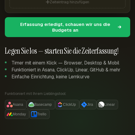
Zeiteintrag hinzufügen
Erfassung erledigt, schauen wir uns die
Budgets an
Legen Sie los — starten Sie die Zeiterfassung!
Timer mit einem Klick — Browser, Desktop & Mobil
Funktioniert in Asana, ClickUp, Linear, GitHub & mehr
Einfache Einrichtung, keine Lernkurve
Funktioniert mit Ihrem Lieblingstool:
Asana
Basecamp
ClickUp
Jira
Linear
Monday
Trello