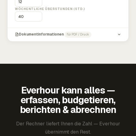
WÖCHENTLICHE ÜBERSTUNDEN (STD.)
Dokumentinformationen
für PDF / Druck
Everhour kann alles —
erfassen, budgetieren,
berichten & abrechnen
Der Rechner liefert Ihnen die Zahl — Everhour
übernimmt den Rest.