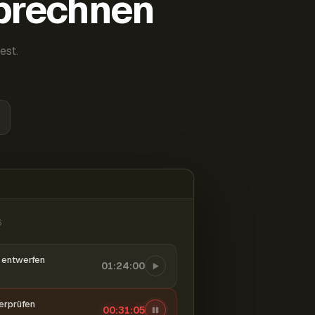
abrechnen
est.
6
entwerfen
01:24:00
berprüfen
00:31:06