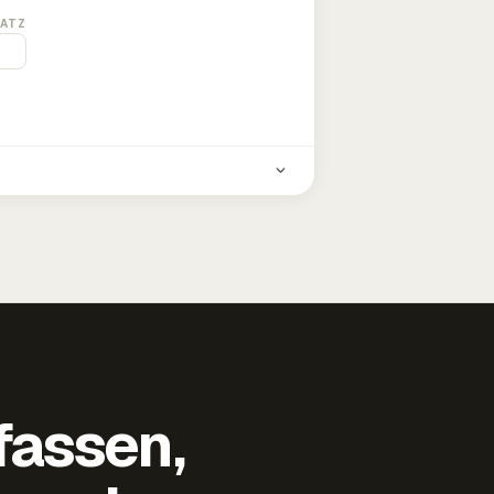
ATZ
fassen,