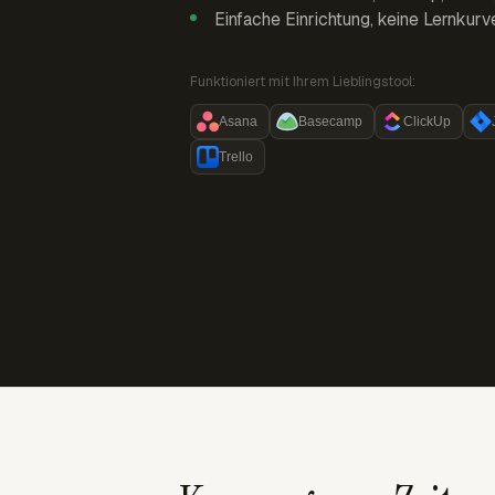
Einfache Einrichtung, keine Lernkurv
Funktioniert mit Ihrem Lieblingstool:
Asana
Basecamp
ClickUp
Trello