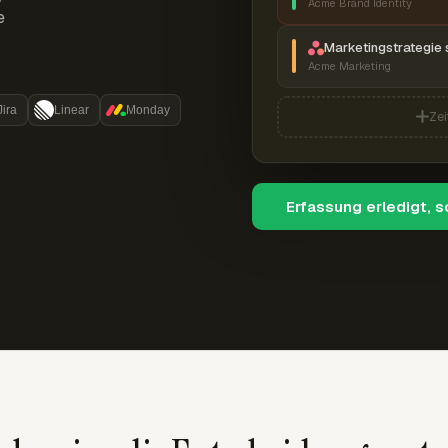
Acme Brand Identity
e
Marketingstrategie 
Acme Marketing
Jira
Linear
Monday
Zei
Erfassung erledigt, 