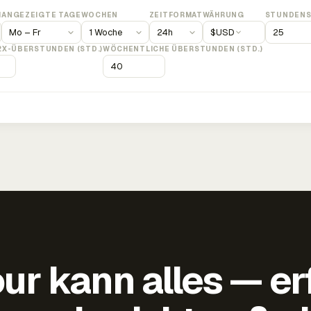
M
ANGEZEIGTE TAGE
WOCHEN
ZEITFORMAT
WÄHRUNG
STUNDENS
$
USD
2X-ÜBERSTUNDEN (STD.)
WÖCHENTLICHE ÜBERSTUNDEN (STD.)
ur kann alles — er