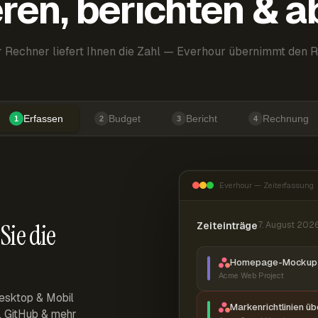
ren, berichten & 
 Rechner liefert Ihnen die Zahl — Everhour übernimmt den R
Erfassen
Budget
Bericht
Rechnung
1
2
3
4
Everhour — Zeiterfassung
Sie die
Zeiteinträge
7. August 202
Homepage-Mockup 
Acme Web Project
esktop & Mobil
Markenrichtlinien ü
r, GitHub & mehr