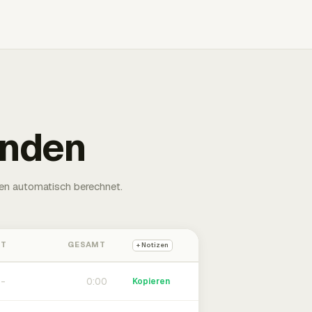
unden
en automatisch berechnet.
HT
GESAMT
+ Notizen
0:00
Kopieren