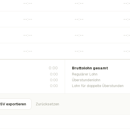
0:00
Bruttolohn gesamt
0:00
Regulärer Lohn
0:00
Überstundenlohn
0:00
Lohn für doppelte Überstunden
SV exportieren
Zurücksetzen