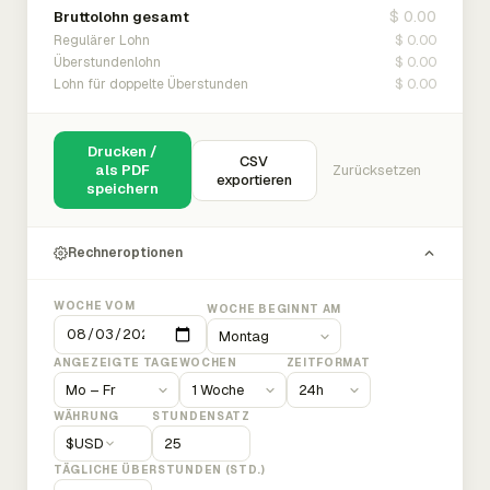
$ 0.00
Bruttolohn gesamt
$ 0.00
Regulärer Lohn
$ 0.00
Überstundenlohn
$ 0.00
Lohn für doppelte Überstunden
Drucken /
CSV
als PDF
Zurücksetzen
exportieren
speichern
Rechneroptionen
WOCHE VOM
WOCHE BEGINNT AM
ANGEZEIGTE TAGE
WOCHEN
ZEITFORMAT
WÄHRUNG
STUNDENSATZ
$
USD
TÄGLICHE ÜBERSTUNDEN (STD.)