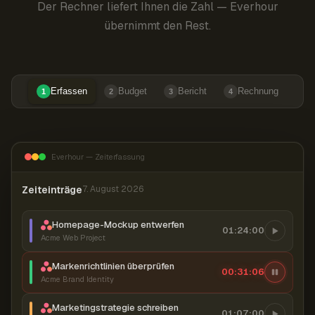
Der Rechner liefert Ihnen die Zahl — Everhour
übernimmt den Rest.
Erfassen
Budget
Bericht
Rechnung
1
2
3
4
Everhour — Zeiterfassung
Zeiteinträge
7. August 2026
Homepage-Mockup entwerfen
01:24:00
Acme Web Project
Markenrichtlinien überprüfen
00:31:07
Acme Brand Identity
Marketingstrategie schreiben
01:07:00