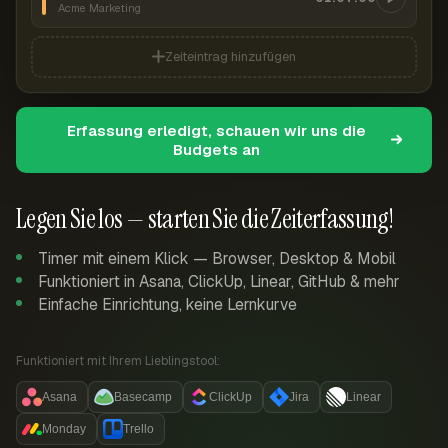
Acme Marketing
Zeiteintrag hinzufügen
Erfassung erledigt, schauen wir uns die
Budgets an
Legen Sie los — starten Sie die Zeiterfassung!
Timer mit einem Klick — Browser, Desktop & Mobil
Funktioniert in Asana, ClickUp, Linear, GitHub & mehr
Einfache Einrichtung, keine Lernkurve
Funktioniert mit Ihrem Lieblingstool:
Asana
Basecamp
ClickUp
Jira
Linear
Monday
Trello