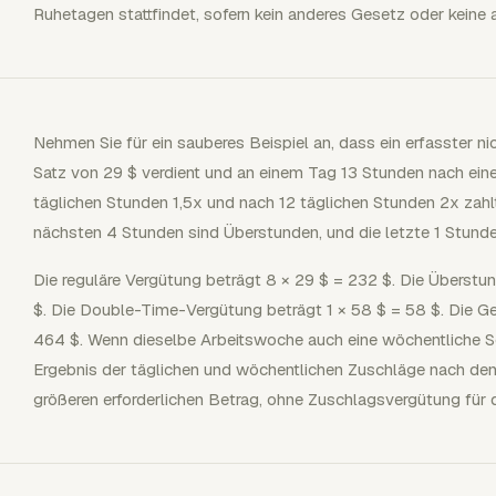
Ruhetagen stattfindet, sofern kein anderes Gesetz oder keine a
Nehmen Sie für ein sauberes Beispiel an, dass ein erfasster nich
Satz von 29 $ verdient und an einem Tag 13 Stunden nach eine
täglichen Stunden 1,5x und nach 12 täglichen Stunden 2x zahlt.
nächsten 4 Stunden sind Überstunden, und die letzte 1 Stunde
Die reguläre Vergütung beträgt 8 × 29 $ = 232 $. Die Überstu
$. Die Double-Time-Vergütung beträgt 1 × 58 $ = 58 $. Die G
464 $. Wenn dieselbe Arbeitswoche auch eine wöchentliche Sch
Ergebnis der täglichen und wöchentlichen Zuschläge nach den
größeren erforderlichen Betrag, ohne Zuschlagsvergütung für d