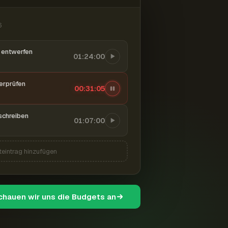
6
entwerfen
01:24:00
berprüfen
00:31:06
schreiben
01:07:00
teintrag hinzufügen
schauen wir uns die Budgets an