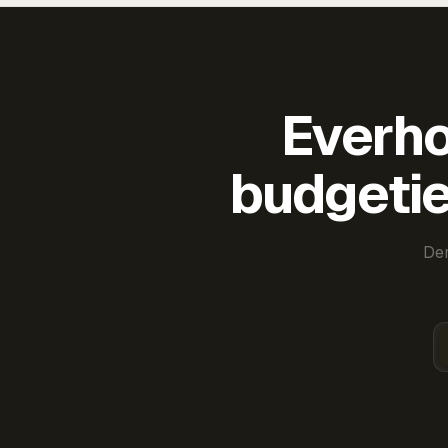
Everho
budgetie
Der