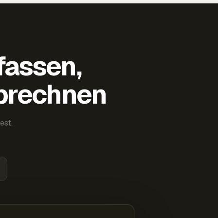
fassen,
abrechnen
est.