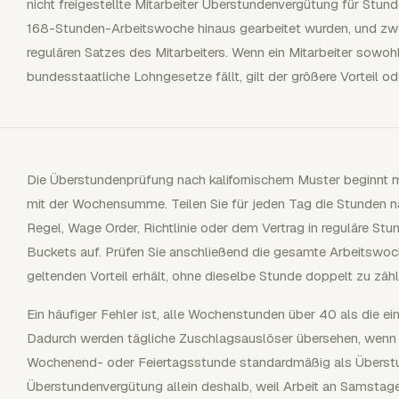
nicht freigestellte Mitarbeiter Überstundenvergütung für Stunde
168-Stunden-Arbeitswoche hinaus gearbeitet wurden, und zw
regulären Satzes des Mitarbeiters. Wenn ein Mitarbeiter sowoh
bundesstaatliche Lohngesetze fällt, gilt der größere Vorteil o
Die Überstundenprüfung nach kalifornischem Muster beginnt mi
mit der Wochensumme. Teilen Sie für jeden Tag die Stunden n
Regel, Wage Order, Richtlinie oder dem Vertrag in reguläre S
Buckets auf. Prüfen Sie anschließend die gesamte Arbeitswoch
geltenden Vorteil erhält, ohne dieselbe Stunde doppelt zu zähl
Ein häufiger Fehler ist, alle Wochenstunden über 40 als die 
Dadurch werden tägliche Zuschlagsauslöser übersehen, wenn sie
Wochenend- oder Feiertagsstunde standardmäßig als Überstun
Überstundenvergütung allein deshalb, weil Arbeit an Samstage