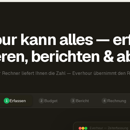
ur kann alles — er
ren, berichten & 
 Rechner liefert Ihnen die Zahl — Everhour übernimmt den R
Erfassen
Budget
Bericht
Rechnung
1
2
3
4
Everhour — Zeiterfassung