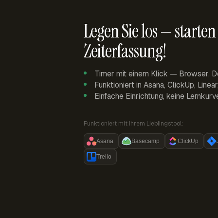
Legen Sie los — starten 
Zeiterfassung!
Timer mit einem Klick — Browser, D
Funktioniert in Asana, ClickUp, Linea
Einfache Einrichtung, keine Lernkurv
Funktioniert mit Ihrem Lieblingstool:
Asana
Basecamp
ClickUp
Trello