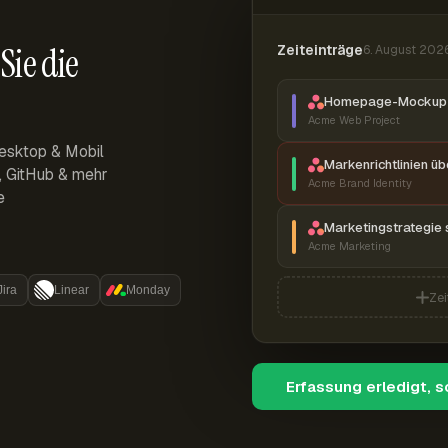
Sie die
Zeiteinträge
6. August 202
Homepage-Mockup 
Acme Web Project
esktop & Mobil
Markenrichtlinien ü
r, GitHub & mehr
Acme Brand Identity
e
Marketingstrategie 
Acme Marketing
Jira
Linear
Monday
Zei
Erfassung erledigt, 