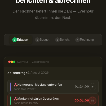
berichten & abrechnen
Der Rechner liefert Ihnen die Zahl — Everhour
übernimmt den Rest.
Erfassen
Budget
Bericht
Rechnung
1
2
3
4
Everhour — Zeiterfassung
Zeiteinträge
8. August 2026
Homepage-Mockup entwerfen
01:24:00
Acme Web Project
Markenrichtlinien überprüfen
00:31:06
Acme Brand Identity