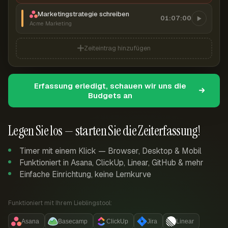
Marketingstrategie schreiben
01:07:00
Acme Marketing
Zeiteintrag hinzufügen
Erfassung erledigt, schauen wir uns die
Budgets an
Legen Sie los — starten Sie die Zeiterfassung!
Timer mit einem Klick — Browser, Desktop & Mobil
Funktioniert in Asana, ClickUp, Linear, GitHub & mehr
Einfache Einrichtung, keine Lernkurve
Funktioniert mit Ihrem Lieblingstool:
Asana
Basecamp
ClickUp
Jira
Linear