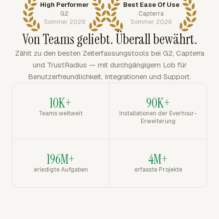
High Performer
Best Ease Of Use
G2
Capterra
Sommer 2026
Sommer 2026
Von Teams geliebt. Überall bewährt.
Zählt zu den besten Zeiterfassungstools bei G2, Capterra
und TrustRadius — mit durchgängigem Lob für
Benutzerfreundlichkeit, Integrationen und Support.
10K+
90K+
Teams weltweit
Installationen der Everhour-
Erweiterung
196M+
4M+
erledigte Aufgaben
erfasste Projekte