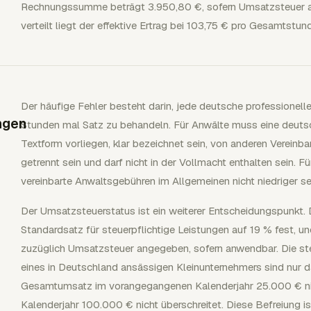
Rechnungssumme beträgt 3.950,80 €, sofern Umsatzsteuer anf
verteilt liegt der effektive Ertrag bei 103,75 € pro Gesamtstun
Der häufige Fehler besteht darin, jede deutsche professione
ngen
Stunden mal Satz zu behandeln. Für Anwälte muss eine deutsc
Textform vorliegen, klar bezeichnet sein, von anderen Verein
getrennt sein und darf nicht in der Vollmacht enthalten sein. Fü
vereinbarte Anwaltsgebühren im Allgemeinen nicht niedriger s
Der Umsatzsteuerstatus ist ein weiterer Entscheidungspunkt.
Standardsatz für steuerpflichtige Leistungen auf 19 % fest, 
zuzüglich Umsatzsteuer angegeben, sofern anwendbar. Die ste
eines in Deutschland ansässigen Kleinunternehmers sind nur 
Gesamtumsatz im vorangegangenen Kalenderjahr 25.000 € nich
Kalenderjahr 100.000 € nicht überschreitet. Diese Befreiung i