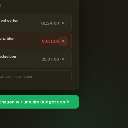
6
entwerfen
01:24:00
berprüfen
00:31:06
schreiben
01:07:00
teintrag hinzufügen
schauen wir uns die Budgets an