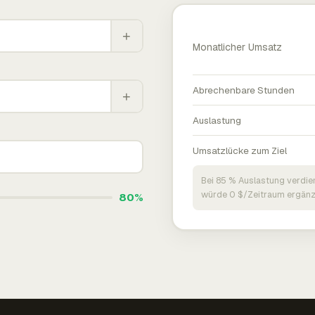
+
Monatlicher Umsatz
Abrechenbare Stunden
+
Auslastung
Umsatzlücke zum Ziel
Bei 85 % Auslastung verdie
würde 0 $/Zeitraum ergänz
80%