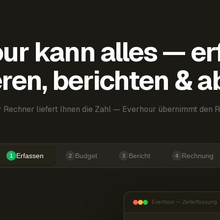
ur kann alles — er
ren, berichten & 
 Rechner liefert Ihnen die Zahl — Everhour übernimmt den R
Erfassen
Budget
Bericht
Rechnung
1
2
3
4
Everhour — Zeiterfassung