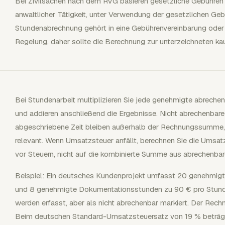
Bei Zivilsachen nach dem RVG basieren gesetzliche Gebühre
anwaltlicher Tätigkeit, unter Verwendung der gesetzlichen Geb
Stundenabrechnung gehört in eine Gebührenvereinbarung ode
Regelung, daher sollte die Berechnung zur unterzeichneten 
Bei Stundenarbeit multiplizieren Sie jede genehmigte abrechen
und addieren anschließend die Ergebnisse. Nicht abrechenbare
abgeschriebene Zeit bleiben außerhalb der Rechnungssumme, s
relevant. Wenn Umsatzsteuer anfällt, berechnen Sie die Umsa
vor Steuern, nicht auf die kombinierte Summe aus abrechenbare
Beispiel: Ein deutsches Kundenprojekt umfasst 20 genehmig
und 8 genehmigte Dokumentationsstunden zu 90 € pro Stunde.
werden erfasst, aber als nicht abrechenbar markiert. Der Rec
Beim deutschen Standard-Umsatzsteuersatz von 19 % beträgt