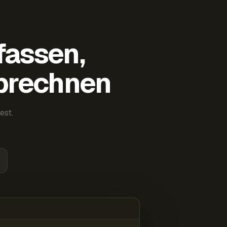
fassen,
abrechnen
est.