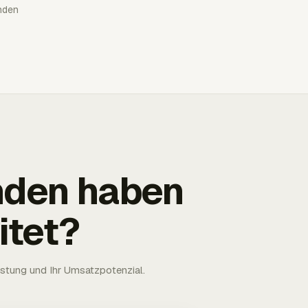
nden
nden haben
itet?
astung und Ihr Umsatzpotenzial.