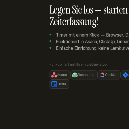
Legen Sie los — starten 
Zeiterfassung!
Timer mit einem Klick — Browser, D
Funktioniert in Asana, ClickUp, Linea
Einfache Einrichtung, keine Lernkurv
Funktioniert mit Ihrem Lieblingstool:
Asana
Basecamp
ClickUp
Trello