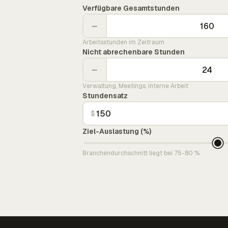
Verfügbare Gesamtstunden
−
Arbeitsstunden im Zeitraum
Nicht abrechenbare Stunden
−
Verwaltung, Meetings, interne Arbeit
Stundensatz
$
Ziel-Auslastung (%)
Branchendurchschnitt liegt bei 75-80 %