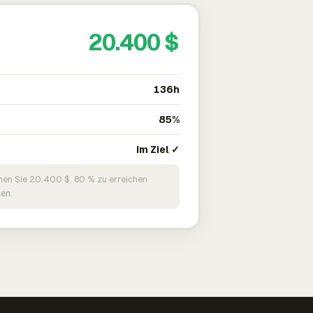
20.400 $
136h
85%
Im Ziel ✓
nen Sie 20.400 $. 80 % zu erreichen
en.