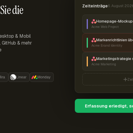
Sie die
Zeiteinträge
6. August 202
Homepage-Mockup 
Acme Web Project
esktop & Mobil
Markenrichtlinien ü
r, GitHub & mehr
Acme Brand Identity
e
Marketingstrategie 
Acme Marketing
Jira
Linear
Monday
Zei
Erfassung erledigt, 