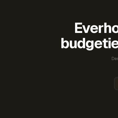
Everho
budgetie
Der