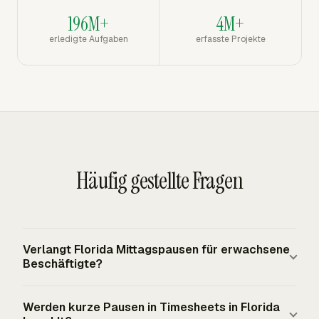
196M+
4M+
erledigte Aufgaben
erfasste Projekte
Häufig gestellte Fragen
Verlangt Florida Mittagspausen für erwachsene
Beschäftigte?
Florida hat keine allgemein geltende staatliche Pflicht zu
Werden kurze Pausen in Timesheets in Florida
Essenspausen für erwachsene Beschäftigte im privaten