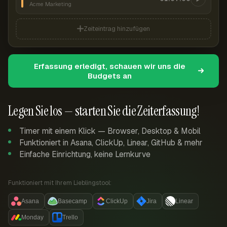
Acme Marketing
Zeiteintrag hinzufügen
Erfassung erledigt, schauen wir uns die
Budgets an
Legen Sie los — starten Sie die Zeiterfassung!
Timer mit einem Klick — Browser, Desktop & Mobil
Funktioniert in Asana, ClickUp, Linear, GitHub & mehr
Einfache Einrichtung, keine Lernkurve
Funktioniert mit Ihrem Lieblingstool:
Asana
Basecamp
ClickUp
Jira
Linear
Monday
Trello