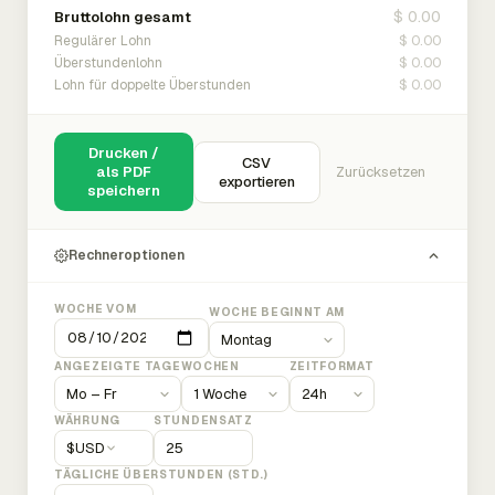
$ 0.00
Bruttolohn gesamt
$ 0.00
Regulärer Lohn
$ 0.00
Überstundenlohn
$ 0.00
Lohn für doppelte Überstunden
Drucken /
CSV
als PDF
Zurücksetzen
exportieren
speichern
Rechneroptionen
WOCHE VOM
WOCHE BEGINNT AM
ANGEZEIGTE TAGE
WOCHEN
ZEITFORMAT
WÄHRUNG
STUNDENSATZ
$
USD
TÄGLICHE ÜBERSTUNDEN (STD.)