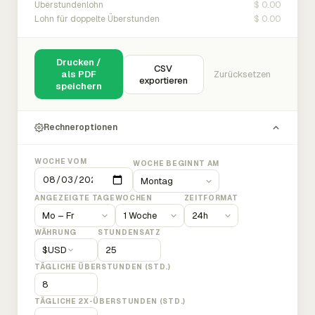
$ 0.00
Überstundenlohn
$ 0.00
Lohn für doppelte Überstunden
Drucken /
CSV
als PDF
Zurücksetzen
exportieren
speichern
Rechneroptionen
WOCHE VOM
WOCHE BEGINNT AM
ANGEZEIGTE TAGE
WOCHEN
ZEITFORMAT
WÄHRUNG
STUNDENSATZ
$
USD
TÄGLICHE ÜBERSTUNDEN (STD.)
TÄGLICHE 2X-ÜBERSTUNDEN (STD.)