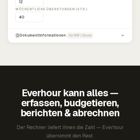
WÖCHENTLICHE ÜBERSTUNDEN (STD.)
Dokumentinformationen
für PDF / Druck
Everhour kann alles —
erfassen, budgetieren,
berichten & abrechnen
Der Rechner liefert Ihnen die Zahl — Everhour
übernimmt den Rest.