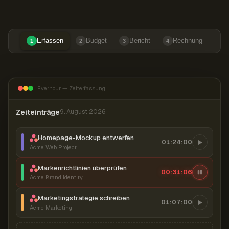
Erfassen
Budget
Bericht
Rechnung
1
2
3
4
Everhour — Zeiterfassung
Zeiteinträge
9. August 2026
Homepage-Mockup entwerfen
01:24:00
Acme Web Project
Markenrichtlinien überprüfen
00:31:07
Acme Brand Identity
Marketingstrategie schreiben
01:07:00
Acme Marketing