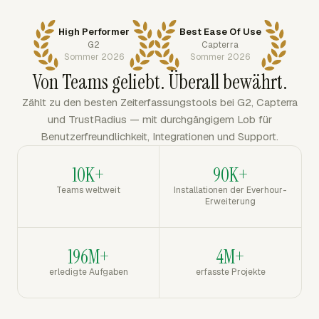
High Performer
Best Ease Of Use
G2
Capterra
Sommer 2026
Sommer 2026
Von Teams geliebt. Überall bewährt.
Zählt zu den besten Zeiterfassungstools bei G2, Capterra
und TrustRadius — mit durchgängigem Lob für
Benutzerfreundlichkeit, Integrationen und Support.
10K+
90K+
Teams weltweit
Installationen der Everhour-
Erweiterung
196M+
4M+
erledigte Aufgaben
erfasste Projekte