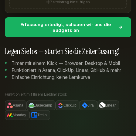
Zeiteintrag hinzufügen
Erfassung erledigt, schauen wir uns die
Budgets an
Legen Sie los — starten Sie die Zeiterfassung!
Timer mit einem Klick — Browser, Desktop & Mobil
Funktioniert in Asana, ClickUp, Linear, GitHub & mehr
Einfache Einrichtung, keine Lernkurve
Funktioniert mit Ihrem Lieblingstool:
Asana
Basecamp
ClickUp
Jira
Linear
Monday
Trello