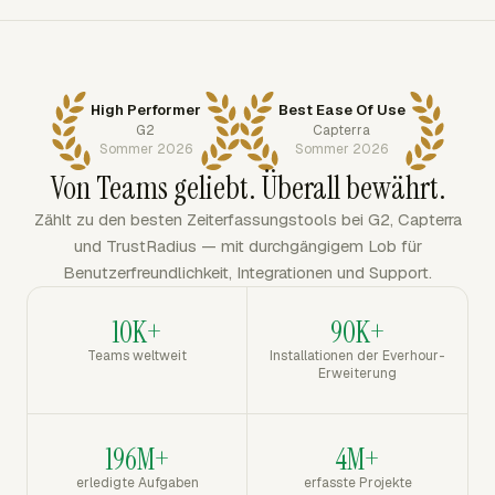
High Performer
Best Ease Of Use
G2
Capterra
Sommer 2026
Sommer 2026
Von Teams geliebt. Überall bewährt.
Zählt zu den besten Zeiterfassungstools bei G2, Capterra
und TrustRadius — mit durchgängigem Lob für
Benutzerfreundlichkeit, Integrationen und Support.
10K+
90K+
Teams weltweit
Installationen der Everhour-
Erweiterung
196M+
4M+
erledigte Aufgaben
erfasste Projekte