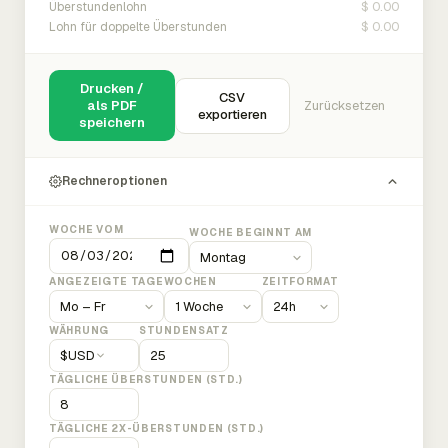
$ 0.00
Überstundenlohn
$ 0.00
Lohn für doppelte Überstunden
Drucken /
CSV
als PDF
Zurücksetzen
exportieren
speichern
Rechneroptionen
WOCHE VOM
WOCHE BEGINNT AM
ANGEZEIGTE TAGE
WOCHEN
ZEITFORMAT
WÄHRUNG
STUNDENSATZ
$
USD
TÄGLICHE ÜBERSTUNDEN (STD.)
TÄGLICHE 2X-ÜBERSTUNDEN (STD.)