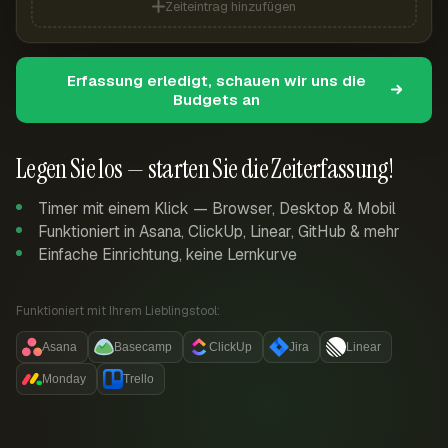
Zeiteintrag hinzufügen
Erfassung erledigt, schauen wir uns die
Budgets an
Legen Sie los — starten Sie die Zeiterfassung!
Timer mit einem Klick — Browser, Desktop & Mobil
Funktioniert in Asana, ClickUp, Linear, GitHub & mehr
Einfache Einrichtung, keine Lernkurve
Funktioniert mit Ihrem Lieblingstool:
Asana
Basecamp
ClickUp
Jira
Linear
Monday
Trello