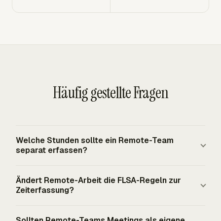
Häufig gestellte Fragen
Welche Stunden sollte ein Remote-Team
separat erfassen?
Remote-Teams sollten geplante Arbeit, ungeplante
Ändert Remote-Arbeit die FLSA-Regeln zur
Arbeit, Meetings, Kundenarbeit, interne Projektarbeit,
Zeiterfassung?
Verwaltungszeit und Support nach Feierabend trennen.
Die Kategorien sollten zu Fragen rund um Payroll,
Remote-Arbeit schafft keine separate bundesrechtliche
Sollten Remote-Teams Meetings als eigene