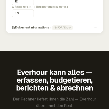
WÖCHENTLICHE ÜBERSTUNDEN (STD.)
Dokumentinformationen
für PDF / Druck
Everhour kann alles —
erfassen, budgetieren,
berichten & abrechnen
Der Rechner liefert Ihnen die Zahl — Everhour
übernimmt den Rest.