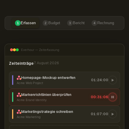
Erfassen
Budget
Bericht
Rechnung
1
2
3
4
Everhour — Zeiterfassung
Zeiteinträge
7. August 2026
Homepage-Mockup entwerfen
01:24:00
Acme Web Project
Markenrichtlinien überprüfen
00:31:07
Acme Brand Identity
Marketingstrategie schreiben
01:07:00
Acme Marketing