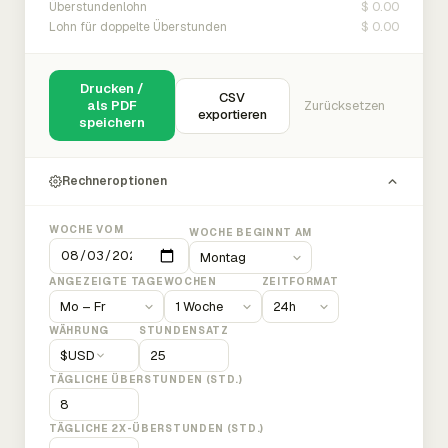
$ 0.00
Überstundenlohn
$ 0.00
Lohn für doppelte Überstunden
Drucken /
CSV
als PDF
Zurücksetzen
exportieren
speichern
Rechneroptionen
WOCHE VOM
WOCHE BEGINNT AM
ANGEZEIGTE TAGE
WOCHEN
ZEITFORMAT
WÄHRUNG
STUNDENSATZ
$
USD
TÄGLICHE ÜBERSTUNDEN (STD.)
TÄGLICHE 2X-ÜBERSTUNDEN (STD.)