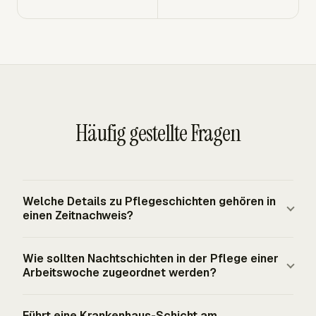
Häufig gestellte Fragen
Welche Details zu Pflegeschichten gehören in
einen Zeitnachweis?
Ein Zeitnachweis für Pflegekräfte sollte die Arbeitskraft,
Wie sollten Nachtschichten in der Pflege einer
Rolle, Datum, Arbeitsstandort oder Station, Start- und
Arbeitswoche zugeordnet werden?
Endzeiten, unbezahlte Pausen, Arbeitsstunden und
Genehmigungsstatus identifizieren. Für erfasstes nicht
Teilen Sie eine Nachtschicht an der festen
Führt eine Krankenhaus-Schicht am