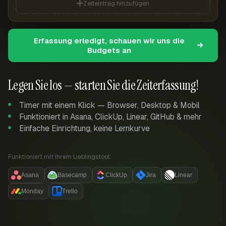
Zeiteintrag hinzufügen
Erfassung erledigt, schauen wir uns die
Budgets an
Legen Sie los — starten Sie die Zeiterfassung!
Timer mit einem Klick — Browser, Desktop & Mobil
Funktioniert in Asana, ClickUp, Linear, GitHub & mehr
Einfache Einrichtung, keine Lernkurve
Funktioniert mit Ihrem Lieblingstool:
Asana
Basecamp
ClickUp
Jira
Linear
Monday
Trello