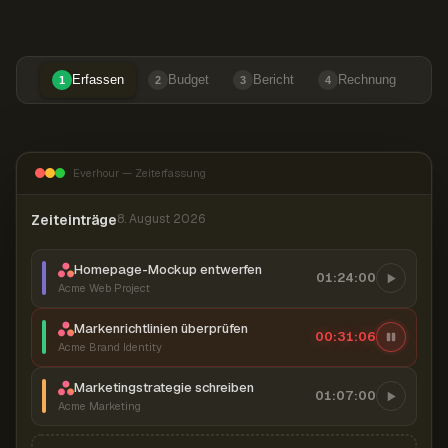
Erfassen
Budget
Bericht
Rechnung
1
2
3
4
Everhour — Zeiterfassung
Zeiteinträge
8. August 2026
Homepage-Mockup entwerfen
01:24:00
Acme Web Project
Markenrichtlinien überprüfen
00:31:07
Acme Brand Identity
Marketingstrategie schreiben
01:07:00
Acme Marketing