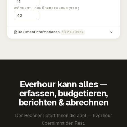
WÖCHENTLICHE ÜBERSTUNDEN (STD.)
Dokumentinformationen
für PDF / Druck
Everhour kann alles —
erfassen, budgetieren,
berichten & abrechnen
Der Rechner liefert Ihnen die Zahl — Everhour
übernimmt den Rest.