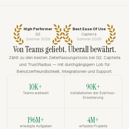
High Performer
Best Ease Of Use
G2
Capterra
Sommer 2026
Sommer 2026
Von Teams geliebt. Überall bewährt.
Zählt zu den besten Zeiterfassungstools bei G2, Capterra
und TrustRadius — mit durchgängigem Lob für
Benutzerfreundlichkeit, Integrationen und Support.
10K+
90K+
Teams weltweit
Installationen der Everhour-
Erweiterung
196M+
4M+
erledigte Aufgaben
erfasste Projekte