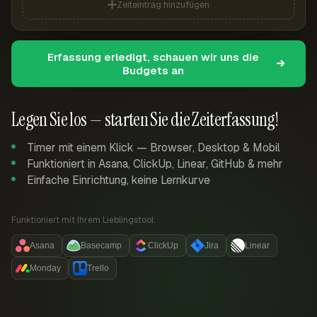
Zeiteintrag hinzufügen
Erfassung erledigt, schauen wir uns die
Budgets an
Legen Sie los — starten Sie die Zeiterfassung!
Timer mit einem Klick — Browser, Desktop & Mobil
Funktioniert in Asana, ClickUp, Linear, GitHub & mehr
Einfache Einrichtung, keine Lernkurve
Funktioniert mit Ihrem Lieblingstool:
Asana
Basecamp
ClickUp
Jira
Linear
Monday
Trello