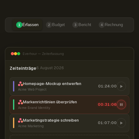
Erfassen
Budget
Bericht
Rechnung
1
2
3
4
Everhour — Zeiterfassung
Zeiteinträge
6. August 2026
Homepage-Mockup entwerfen
01:24:00
Acme Web Project
Markenrichtlinien überprüfen
00:31:07
Acme Brand Identity
Marketingstrategie schreiben
01:07:00
Acme Marketing