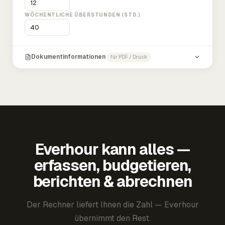
WÖCHENTLICHE ÜBERSTUNDEN (STD.)
Dokumentinformationen
für PDF / Druck
Everhour kann alles —
erfassen, budgetieren,
berichten & abrechnen
Der Rechner liefert Ihnen die Zahl — Everhour
übernimmt den Rest.