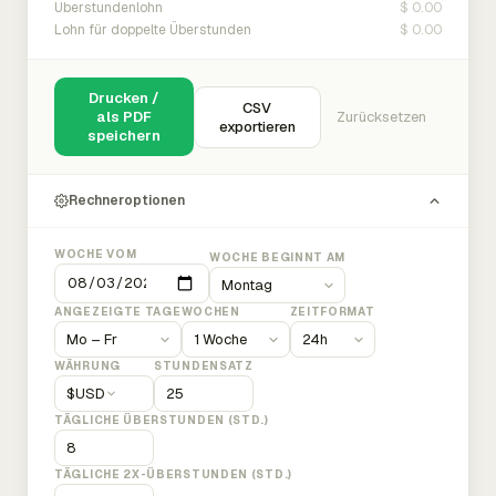
$ 0.00
Überstundenlohn
$ 0.00
Lohn für doppelte Überstunden
Drucken /
CSV
als PDF
Zurücksetzen
exportieren
speichern
Rechneroptionen
WOCHE VOM
WOCHE BEGINNT AM
ANGEZEIGTE TAGE
WOCHEN
ZEITFORMAT
WÄHRUNG
STUNDENSATZ
$
USD
TÄGLICHE ÜBERSTUNDEN (STD.)
TÄGLICHE 2X-ÜBERSTUNDEN (STD.)