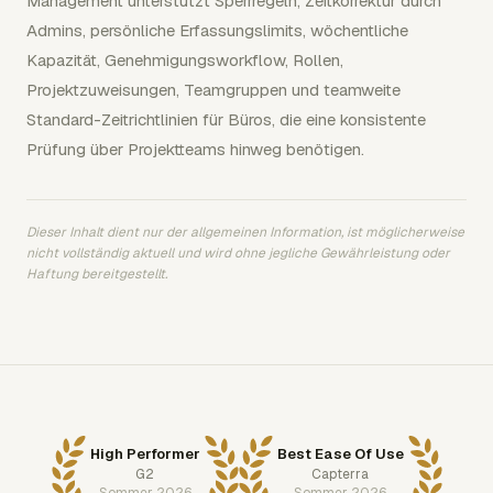
Management unterstützt Sperrregeln, Zeitkorrektur durch
Admins, persönliche Erfassungslimits, wöchentliche
Kapazität, Genehmigungsworkflow, Rollen,
Projektzuweisungen, Teamgruppen und teamweite
Standard-Zeitrichtlinien für Büros, die eine konsistente
Prüfung über Projektteams hinweg benötigen.
Dieser Inhalt dient nur der allgemeinen Information, ist möglicherweise
nicht vollständig aktuell und wird ohne jegliche Gewährleistung oder
Haftung bereitgestellt.
High Performer
Best Ease Of Use
G2
Capterra