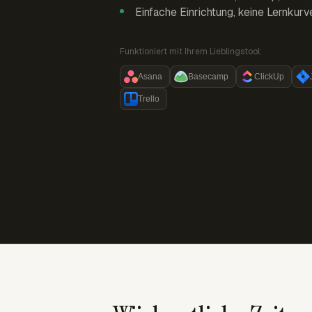
Einfache Einrichtung, keine Lernkurv
Funktioniert mit Ihrem Lieblingstool:
Asana
Basecamp
ClickUp
Trello