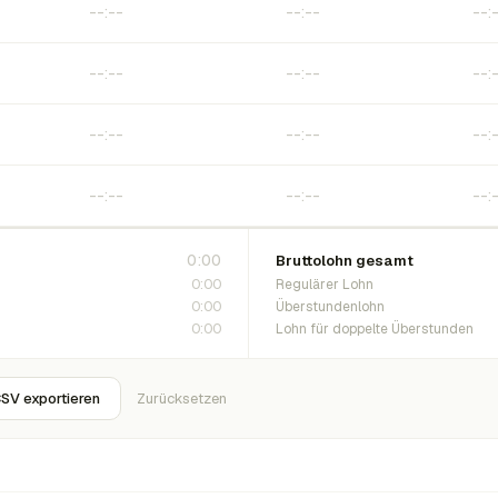
0:00
Bruttolohn gesamt
0:00
Regulärer Lohn
0:00
Überstundenlohn
0:00
Lohn für doppelte Überstunden
SV exportieren
Zurücksetzen