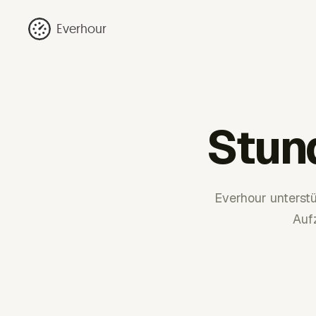
Everhour
Stund
Everhour unterstü
Auf