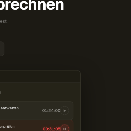
abrechnen
est.
6
entwerfen
01:24:00
berprüfen
00:31:06