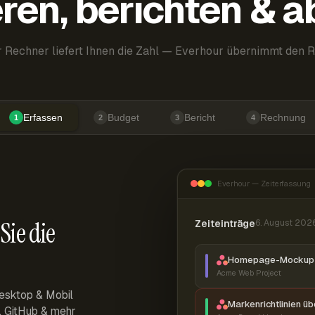
ren, berichten & 
 Rechner liefert Ihnen die Zahl — Everhour übernimmt den R
Erfassen
Budget
Bericht
Rechnung
1
2
3
4
Everhour — Zeiterfassung
Sie die
Zeiteinträge
6. August 202
Homepage-Mockup 
Acme Web Project
esktop & Mobil
Markenrichtlinien ü
r, GitHub & mehr