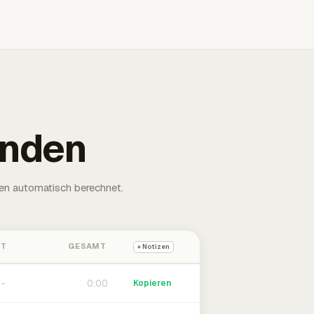
unden
en automatisch berechnet.
HT
GESAMT
+ Notizen
0:00
Kopieren