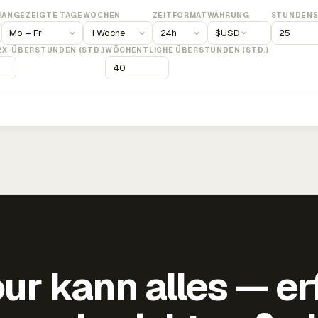
M
ANGEZEIGTE TAGE
WOCHEN
ZEITFORMAT
WÄHRUNG
STUNDENS
$
USD
2X-ÜBERSTUNDEN (STD.)
WÖCHENTLICHE ÜBERSTUNDEN (STD.)
ur kann alles — er