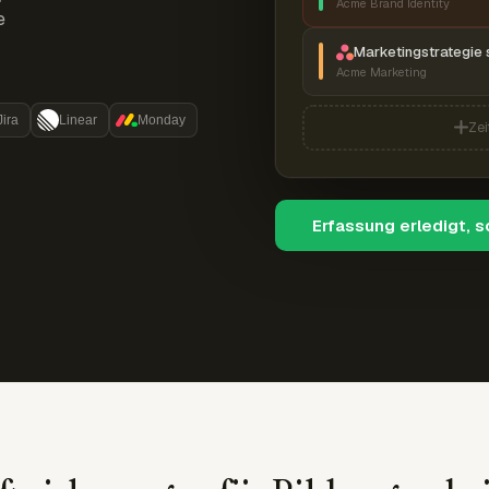
Acme Brand Identity
e
Marketingstrategie 
Acme Marketing
Jira
Linear
Monday
Zei
Erfassung erledigt, 