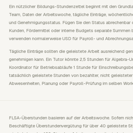
Ein nützlicher Bildungs-Stundenzettel beginnt mit den Grund
Team, Daten der Arbeitswoche, tägliche Einträge, wöchentli
und Genehmigungsstatus. Fügen Sie den Status abrechenbar o
Kunden, Fördermittel oder interne Budgets separate Summen 
verwenden normalerweise USD für Payroll- und Abrechnungs
Tägliche Einträge sollten die geleistete Arbeit ausreichend gena
genehmigen kann. Ein Tutor könnte 2,5 Stunden für Algebra-U
Koordinator für Betriebsabläufe 1 Stunde für Einschreibungsber
tatsächlich geleistete Stunden von bezahlter, nicht geleisteter
Abwesenheiten, Planung oder Payroll-Prüfung im selben Workf
FLSA-Überstunden basieren auf der Arbeitswoche. Sofern nicht
Beschäftigte Überstundenvergütung für über 40 geleistete Stu