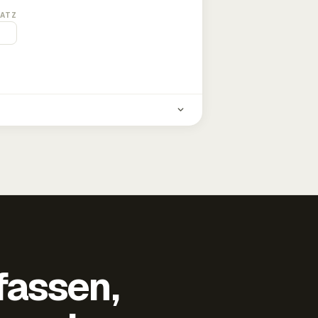
ATZ
fassen,