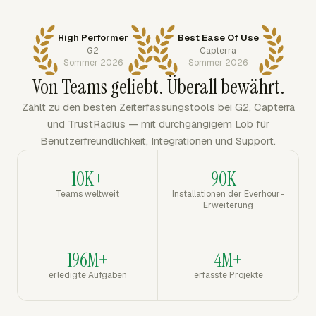
High Performer
Best Ease Of Use
G2
Capterra
Sommer 2026
Sommer 2026
Von Teams geliebt. Überall bewährt.
Zählt zu den besten Zeiterfassungstools bei G2, Capterra
und TrustRadius — mit durchgängigem Lob für
Benutzerfreundlichkeit, Integrationen und Support.
10K+
90K+
Teams weltweit
Installationen der Everhour-
Erweiterung
196M+
4M+
erledigte Aufgaben
erfasste Projekte