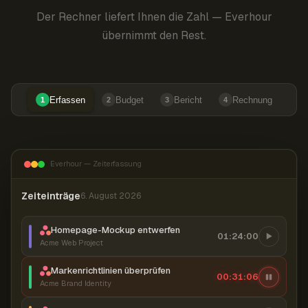
Der Rechner liefert Ihnen die Zahl — Everhour
übernimmt den Rest.
Erfassen
Budget
Bericht
Rechnung
1
2
3
4
Everhour — Zeiterfassung
Zeiteinträge
6. August 2026
Homepage-Mockup entwerfen
01:24:00
Acme Web Project
Markenrichtlinien überprüfen
00:31:07
Acme Brand Identity