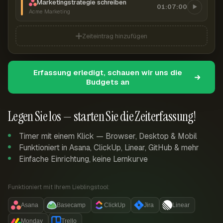
Marketingstrategie schreiben
01:07:00
Acme Marketing
Zeiteintrag hinzufügen
Erfassung erledigt, schauen wir uns die
Budgets an
Legen Sie los — starten Sie die Zeiterfassung!
Timer mit einem Klick — Browser, Desktop & Mobil
Funktioniert in Asana, ClickUp, Linear, GitHub & mehr
Einfache Einrichtung, keine Lernkurve
Funktioniert mit Ihrem Lieblingstool:
Asana
Basecamp
ClickUp
Jira
Linear
Monday
Trello