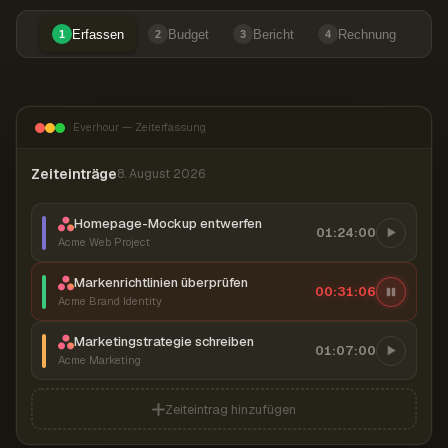
Erfassen
Budget
Bericht
Rechnung
1
2
3
4
Everhour — Zeiterfassung
Zeiteinträge
8. August 2026
Homepage-Mockup entwerfen
01:24:00
Acme Web Project
Markenrichtlinien überprüfen
00:31:07
Acme Brand Identity
Marketingstrategie schreiben
01:07:00
Acme Marketing
Zeiteintrag hinzufügen