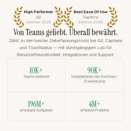
High Performer
Best Ease Of Use
G2
Capterra
Sommer 2026
Sommer 2026
Von Teams geliebt. Überall bewährt.
Zählt zu den besten Zeiterfassungstools bei G2, Capterra
und TrustRadius — mit durchgängigem Lob für
Benutzerfreundlichkeit, Integrationen und Support.
10K+
90K+
Teams weltweit
Installationen der Everhour-
Erweiterung
196M+
4M+
erledigte Aufgaben
erfasste Projekte