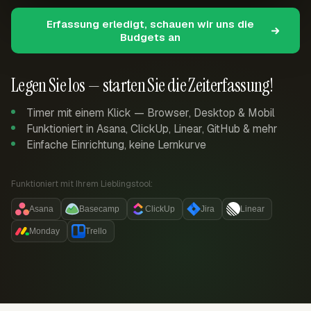
Erfassung erledigt, schauen wir uns die
Budgets an
Legen Sie los — starten Sie die Zeiterfassung!
Timer mit einem Klick — Browser, Desktop & Mobil
Funktioniert in Asana, ClickUp, Linear, GitHub & mehr
Einfache Einrichtung, keine Lernkurve
Funktioniert mit Ihrem Lieblingstool:
Asana
Basecamp
ClickUp
Jira
Linear
Monday
Trello