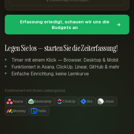
Erfassung erledigt, schauen wir uns die
Budgets an
Legen Sie los — starten Sie die Zeiterfassung!
Timer mit einem Klick — Browser, Desktop & Mobil
Funktioniert in Asana, ClickUp, Linear, GitHub & mehr
Einfache Einrichtung, keine Lernkurve
Funktioniert mit Ihrem Lieblingstool:
Asana
Basecamp
ClickUp
Jira
Linear
Monday
Trello