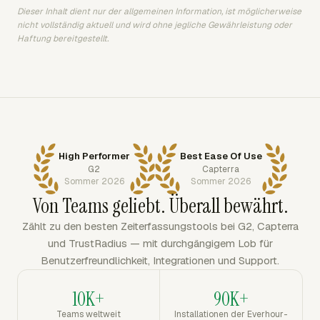
Dieser Inhalt dient nur der allgemeinen Information, ist möglicherweise
nicht vollständig aktuell und wird ohne jegliche Gewährleistung oder
Haftung bereitgestellt.
High Performer
Best Ease Of Use
G2
Capterra
Sommer 2026
Sommer 2026
Von Teams geliebt. Überall bewährt.
Zählt zu den besten Zeiterfassungstools bei G2, Capterra
und TrustRadius — mit durchgängigem Lob für
Benutzerfreundlichkeit, Integrationen und Support.
10K+
90K+
Teams weltweit
Installationen der Everhour-