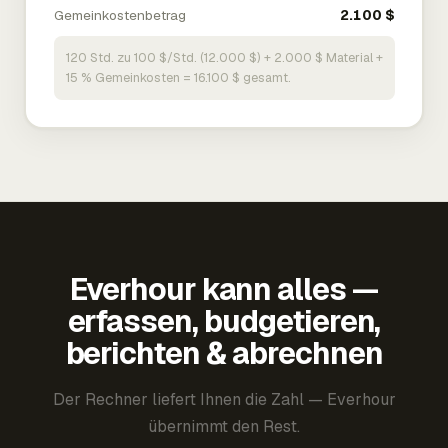
Gemeinkostenbetrag
2.100 $
120 Std. zu 100 $/Std. (12.000 $) + 2.000 $ Material +
15 % Gemeinkosten = 16.100 $ gesamt.
Everhour kann alles —
erfassen, budgetieren,
berichten & abrechnen
Der Rechner liefert Ihnen die Zahl — Everhour
übernimmt den Rest.