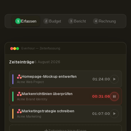
Erfassen
Budget
Bericht
Rechnung
1
2
3
4
Everhour — Zeiterfassung
Zeiteinträge
6. August 2026
Homepage-Mockup entwerfen
01:24:00
Acme Web Project
Markenrichtlinien überprüfen
00:31:07
Acme Brand Identity
Marketingstrategie schreiben
01:07:00
Acme Marketing
Zeiteintrag hinzufügen