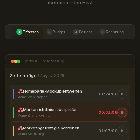
übernimmt den Rest.
Erfassen
Budget
Bericht
Rechnung
1
2
3
4
Everhour — Zeiterfassung
Zeiteinträge
8. August 2026
Homepage-Mockup entwerfen
01:24:00
Acme Web Project
Markenrichtlinien überprüfen
00:31:07
Acme Brand Identity
Marketingstrategie schreiben
01:07:00
Acme Marketing