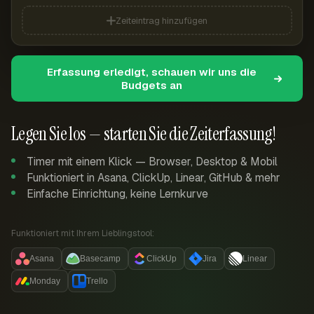
Zeiteintrag hinzufügen
Erfassung erledigt, schauen wir uns die
Budgets an
Legen Sie los — starten Sie die Zeiterfassung!
Timer mit einem Klick — Browser, Desktop & Mobil
Funktioniert in Asana, ClickUp, Linear, GitHub & mehr
Einfache Einrichtung, keine Lernkurve
Funktioniert mit Ihrem Lieblingstool:
Asana
Basecamp
ClickUp
Jira
Linear
Monday
Trello