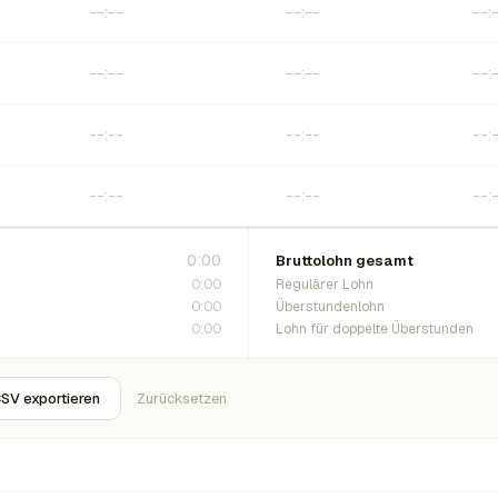
0:00
Bruttolohn gesamt
0:00
Regulärer Lohn
0:00
Überstundenlohn
0:00
Lohn für doppelte Überstunden
SV exportieren
Zurücksetzen