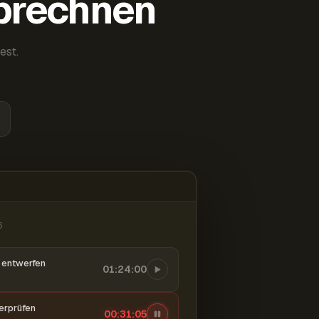
abrechnen
est.
6
entwerfen
01:24:00
berprüfen
00:31:06