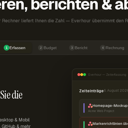
ren, berichten & 
 Rechner liefert Ihnen die Zahl — Everhour übernimmt den R
Erfassen
Budget
Bericht
Rechnung
1
2
3
4
Everhour — Zeiterfassung
Sie die
Zeiteinträge
6. August 202
Homepage-Mockup 
Acme Web Project
esktop & Mobil
Markenrichtlinien ü
r, GitHub & mehr