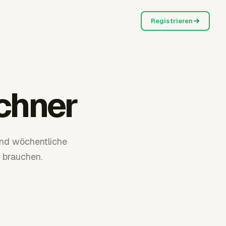
Registrieren
chner
end wöchentliche
 brauchen.