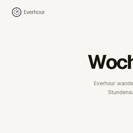
Everhour
Woch
Everhour wandel
Stundensu