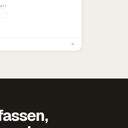
ATZ
fassen,