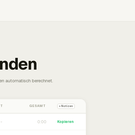
unden
en automatisch berechnet.
HT
GESAMT
+ Notizen
0:00
Kopieren