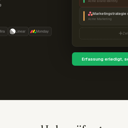
Acme Brand Identity
e
Marketingstrategie 
Acme Marketing
Jira
Linear
Monday
Zei
Erfassung erledigt, 