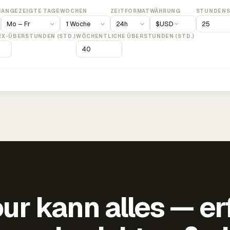
M
ANGEZEIGTE TAGE
WOCHEN
ZEITFORMAT
WÄHRUNG
STUNDENS
$
USD
2X-ÜBERSTUNDEN (STD.)
WÖCHENTLICHE ÜBERSTUNDEN (STD.)
ur kann alles — er