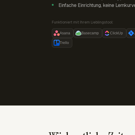
Einfache Einrichtung, keine Lernkurv
Funktioniert mit Ihrem Lieblingstool:
Asana
Basecamp
ClickUp
Trello