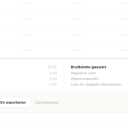
0:00
Bruttolohn gesamt
0:00
Regulärer Lohn
0:00
Überstundenlohn
0:00
Lohn für doppelte Überstunden
SV exportieren
Zurücksetzen