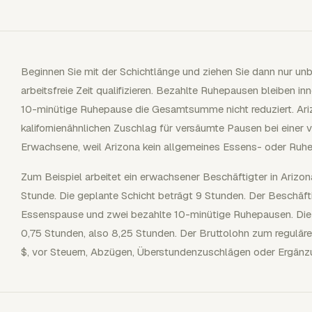
Beginnen Sie mit der Schichtlänge und ziehen Sie dann nur un
arbeitsfreie Zeit qualifizieren. Bezahlte Ruhepausen bleiben i
10-minütige Ruhepause die Gesamtsumme nicht reduziert. Ari
kalifornienähnlichen Zuschlag für versäumte Pausen bei eine
Erwachsene, weil Arizona kein allgemeines Essens- oder Ru
Zum Beispiel arbeitet ein erwachsener Beschäftigter in Arizon
Stunde. Die geplante Schicht beträgt 9 Stunden. Der Beschäft
Essenspause und zwei bezahlte 10-minütige Ruhepausen. Die 
0,75 Stunden, also 8,25 Stunden. Der Bruttolohn zum reguläre
$, vor Steuern, Abzügen, Überstundenzuschlägen oder Ergänzun