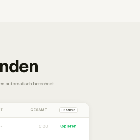
unden
en automatisch berechnet.
HT
GESAMT
+ Notizen
0:00
Kopieren