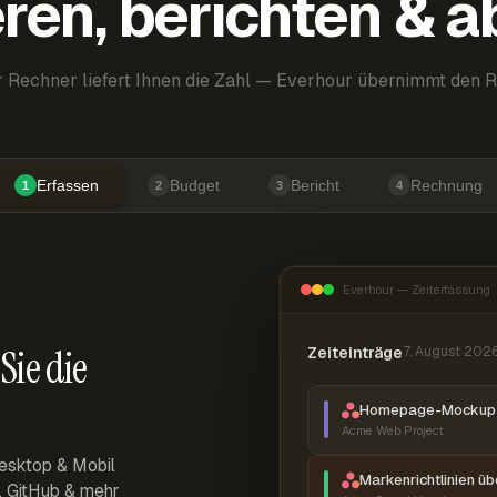
ren, berichten & 
 Rechner liefert Ihnen die Zahl — Everhour übernimmt den R
Erfassen
Budget
Bericht
Rechnung
1
2
3
4
Everhour — Zeiterfassung
Sie die
Zeiteinträge
7. August 202
Homepage-Mockup 
Acme Web Project
esktop & Mobil
Markenrichtlinien ü
r, GitHub & mehr