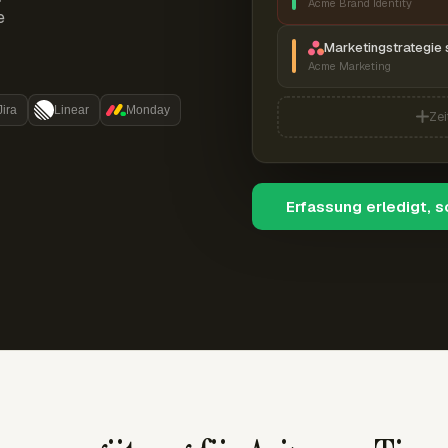
Acme Brand Identity
e
Marketingstrategie 
Acme Marketing
Jira
Linear
Monday
Zei
Erfassung erledigt, 