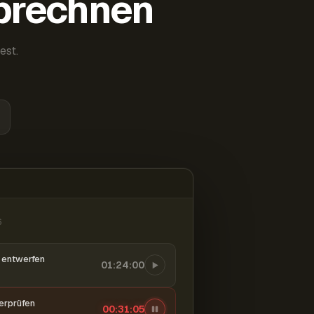
abrechnen
est.
6
entwerfen
01:24:00
berprüfen
00:31:06