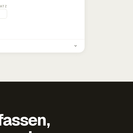
ATZ
fassen,