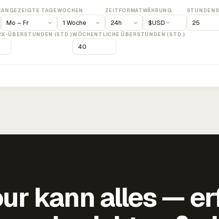
M
ANGEZEIGTE TAGE
WOCHEN
ZEITFORMAT
WÄHRUNG
STUNDENS
$
USD
2X-ÜBERSTUNDEN (STD.)
WÖCHENTLICHE ÜBERSTUNDEN (STD.)
ur kann alles — er