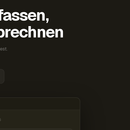
fassen,
abrechnen
est.
6