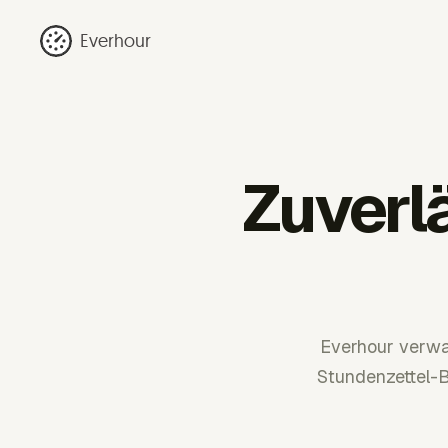
Everhour
Zuverl
Everhour verwa
Stundenzettel-