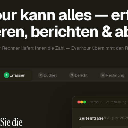
ur kann alles — er
ren, berichten & 
 Rechner liefert Ihnen die Zahl — Everhour übernimmt den R
Erfassen
Budget
Bericht
Rechnung
1
2
3
4
Everhour — Zeiterfassung
Sie die
Zeiteinträge
8. August 202