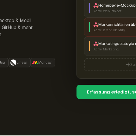
Homepage-Mockup 
Acme Web Project
esktop & Mobil
Markenrichtlinien ü
r, GitHub & mehr
Acme Brand Identity
e
Marketingstrategie 
Acme Marketing
Jira
Linear
Monday
Zei
Erfassung erledigt, 