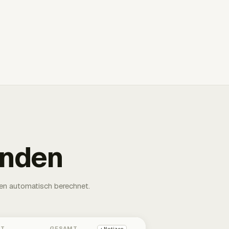
unden
en automatisch berechnet.
HT
GESAMT