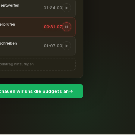
entwerfen
01:24:00
berprüfen
00:31:08
schreiben
01:07:00
teintrag hinzufügen
schauen wir uns die Budgets an