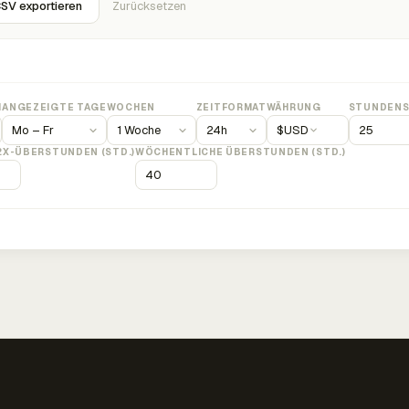
SV exportieren
Zurücksetzen
M
ANGEZEIGTE TAGE
WOCHEN
ZEITFORMAT
WÄHRUNG
STUNDENS
$
USD
2X-ÜBERSTUNDEN (STD.)
WÖCHENTLICHE ÜBERSTUNDEN (STD.)