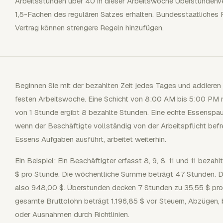
Arbeitsstunden über 40 in dieser Arbeitswoche Überstunden
1,5-Fachen des regulären Satzes erhalten. Bundesstaatliches Re
Vertrag können strengere Regeln hinzufügen.
Beginnen Sie mit der bezahlten Zeit jedes Tages und addieren
festen Arbeitswoche. Eine Schicht von 8:00 AM bis 5:00 PM 
von 1 Stunde ergibt 8 bezahlte Stunden. Eine echte Essenspau
wenn der Beschäftigte vollständig von der Arbeitspflicht befre
Essens Aufgaben ausführt, arbeitet weiterhin.
Ein Beispiel: Ein Beschäftigter erfasst 8, 9, 8, 11 und 11 beza
$ pro Stunde. Die wöchentliche Summe beträgt 47 Stunden. D
also 948,00 $. Überstunden decken 7 Stunden zu 35,55 $ pro
gesamte Bruttolohn beträgt 1.196,85 $ vor Steuern, Abzügen
oder Ausnahmen durch Richtlinien.