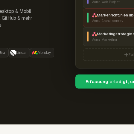
Acme Web Project
esktop & Mobil
Markenrichtlinien ü
r, GitHub & mehr
Acme Brand Identity
e
Marketingstrategie 
Acme Marketing
Jira
Linear
Monday
Zei
Erfassung erledigt, 