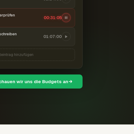
berprüfen
00:31:06
schreiben
01:07:00
teintrag hinzufügen
schauen wir uns die Budgets an