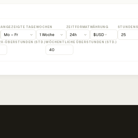
M
ANGEZEIGTE TAGE
WOCHEN
ZEITFORMAT
WÄHRUNG
STUNDENS
$
USD
2X-ÜBERSTUNDEN (STD.)
WÖCHENTLICHE ÜBERSTUNDEN (STD.)