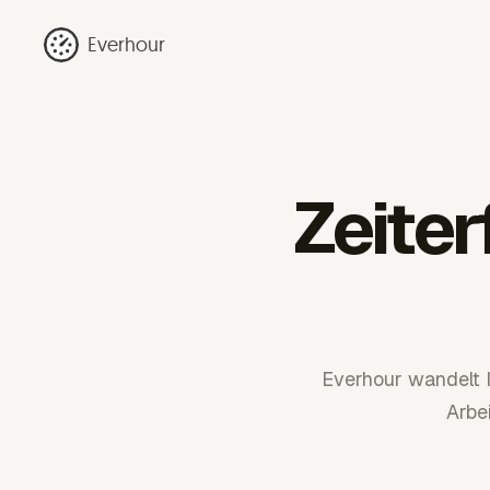
Everhour
Zeite
Everhour wandelt 
Arbe