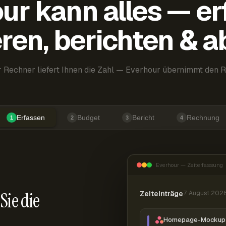
ur kann alles — er
ren, berichten & 
 Rechner liefert Ihnen die Zahl — Everhour übernimmt den R
Erfassen
Budget
Bericht
Rechnung
1
2
3
4
Everhour — Zeiterfassung
Sie die
Zeiteinträge
7. August 202
Homepage-Mockup 