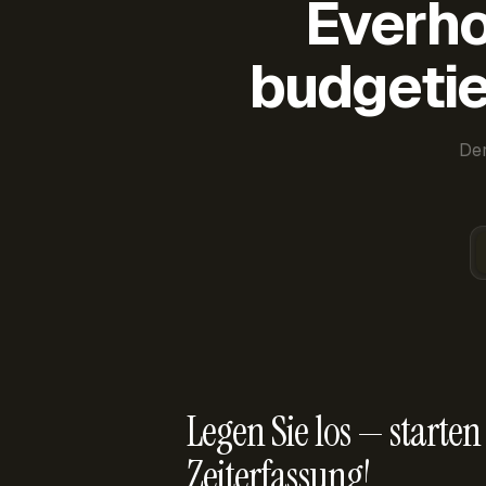
Everho
budgetie
Der
Legen Sie los — starten 
Zeiterfassung!