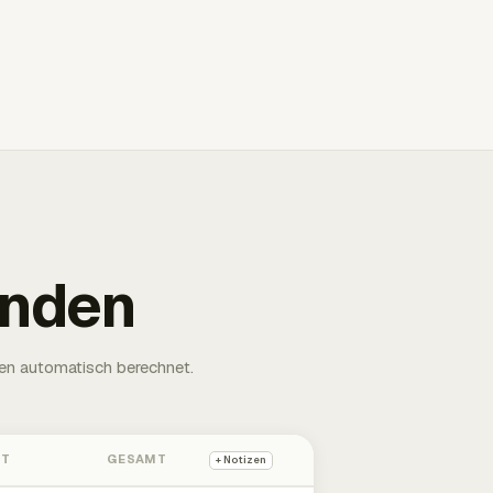
unden
en automatisch berechnet.
HT
GESAMT
+ Notizen