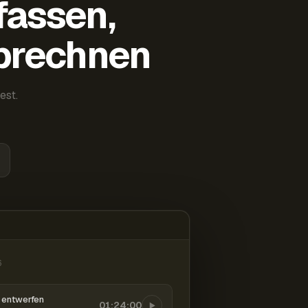
fassen,
abrechnen
est.
6
entwerfen
01:24:00